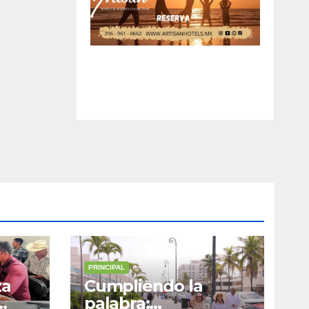
rico
PRINCIPAL
za
Cumpliendo la
palabra: