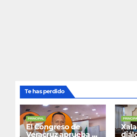
Sureste y Úrsulo
para
Galván para que
muni
enfrenten a la
justicia
Te has perdido
PRINCIPAL
PRINCIP
El Congreso de
Xala
Veracruz aprueba el
diál