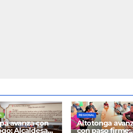
 colonias del
del Centro Histó
cipio
de Veracruz
AL
REGIONAL
pa avanza con
Altotonga avan
ogo: Alcaldesa
con paso firme: