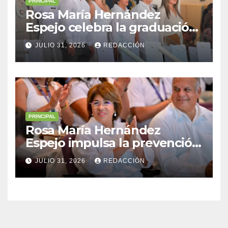
PRINCIPAL
Rosa María Hernández
Espejo celebra la graduación
de cadetes navales junto a
JULIO 31, 2026
REDACCIÓN
Sheinbaum y Nahle
PRINCIPAL
Rosa María Hernández
Espejo impulsa la prevención
y la resiliencia en Veracruz
JULIO 31, 2026
REDACCIÓN