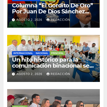
Columna “El Gordito De Oro”
Por Juan De Dios Sánchez
Abreu
AGOSTO 2, 2026
REDACCIÓN
INTERNACIONAL
NACIONAL
PRINCIPAL
Un hito histórico para la
comunicación binacional se
consolidó con el Primer
AGOSTO 2, 2026
REDACCIÓN
Encuentro Periodístico
Guatemala–México en
Coatepeque,
Quetzaltenango