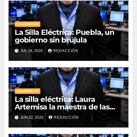
COLUMNISTAS
La Silla Eléctrica: Puebla, un
gobierno sin brújula
JUL 14, 2026
REDACCIÓN
COLUMNISTAS
La silla eléctrica: Laura
Artemisa la maestra de las
Precampañas Por Antonio
JUN 22, 2026
REDACCIÓN
Ladrón de Guevara