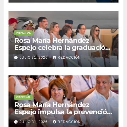
Guatemala–México en
Coatepeque,
Quetzaltenango
PRINCIPAL
Rosa María Hernández
Espejo celebra la graduación
de cadetes navales junto a
JULIO 31, 2026
REDACCIÓN
Sheinbaum y Nahle
PRINCIPAL
Rosa María Hernández
Espejo impulsa la prevención
y la resiliencia en Veracruz
JULIO 31, 2026
REDACCIÓN