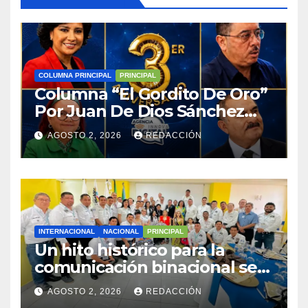
COLUMNA PRINCIPAL
PRINCIPAL
Columna “El Gordito De Oro”
Por Juan De Dios Sánchez
Abreu
AGOSTO 2, 2026
REDACCIÓN
INTERNACIONAL
NACIONAL
PRINCIPAL
Un hito histórico para la
comunicación binacional se
consolidó con el Primer
AGOSTO 2, 2026
REDACCIÓN
Encuentro Periodístico