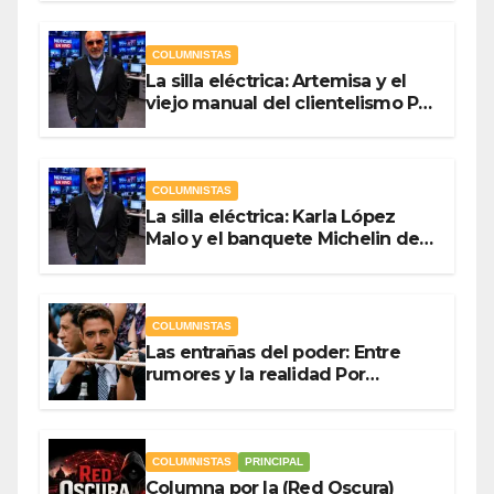
Guevara
COLUMNISTAS
La silla eléctrica: Artemisa y el
viejo manual del clientelismo Por
Antonio Ladrón de Guevara
COLUMNISTAS
La silla eléctrica: Karla López
Malo y el banquete Michelin del
gasto público Por Antonio
Ladrón de Guevara
COLUMNISTAS
Las entrañas del poder: Entre
rumores y la realidad Por
Olegario Roldan
COLUMNISTAS
PRINCIPAL
Columna por la (Red Oscura)