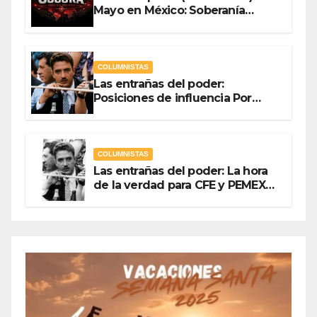
Mayo en México: Soberanía
Como Escudo y la Democracia
en Jaque
COLUMNISTAS
Las entrañas del poder:
Posiciones de influencia Por
Olegario Roldan
COLUMNISTAS
Las entrañas del poder: La hora
de la verdad para CFE y PEMEX
Por Olegario Roldan