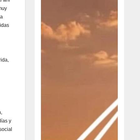
 muy
na
idas
ida,
,
ías y
social