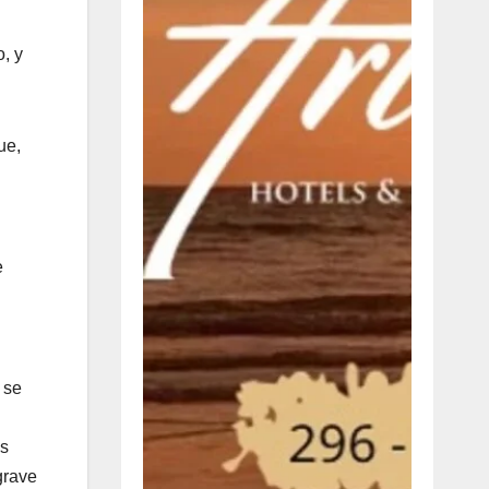
, y
ue,
e
 se
as
grave