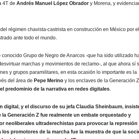
a 4T de
Andrés Manuel López Obrador
y Morena, y evidencia
co del régimen chavista-castrista en construcción en México por e
rado ante todo el mundo.
e conocido Grupo de Negro de Anarcos -que ha sido utilizado h
desvirtuar marchas y movimientos de reclamo-, al que ahora sí 
es y grupos paramilitares, en esta ocasión lo importante es la
avés del área de
Pepe Merino
y los enclaves de la Generación Z,
el predominio de la narrativa en redes digitales
.
n digital, y el discurso de su jefa Claudia Sheinbaum, insist
e la Generación Z fue realmente un embate orquestado y
or neoliberales ultraderechistas para provocar la represión
ra los promotores de la marcha fue la muestra de que la soc