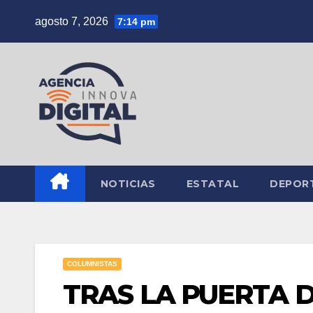
Saltar
agosto 7, 2026
7:14 pm
al
contenido
NOTICIAS
ESTATAL
DEPOR
COLUMNISTAS
TRAS LA PUERTA D