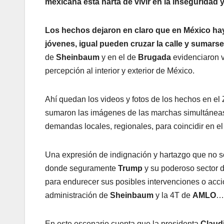
mexicana está harta de vivir en la inseguridad y
Los hechos dejaron en claro que en México hay 
jóvenes, igual pueden cruzar la calle y sumarse
de
Sheinbaum
y en el de
Brugada
evidenciaron v
percepción al interior y exterior de México.
Ahí quedan los videos y fotos de los hechos en el
sumaron las imágenes de las marchas simultáneas 
demandas locales, regionales, para coincidir en el 
Una expresión de indignación y hartazgo que no s
donde seguramente
Trump
y su poderoso sector de
para endurecer sus posibles intervenciones o accio
administración de
Sheinbaum
y la 4T de
AMLO
…
En este escenario cuenta que la presidenta
Claud