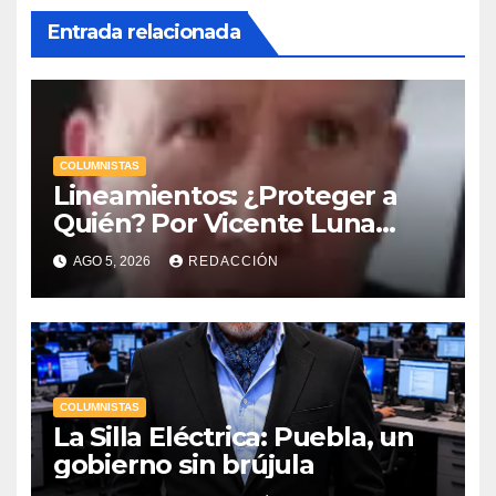
Entrada relacionada
COLUMNISTAS
Lineamientos: ¿Proteger a
Quién? Por Vicente Luna
Hernández
AGO 5, 2026
REDACCIÓN
COLUMNISTAS
La Silla Eléctrica: Puebla, un
gobierno sin brújula