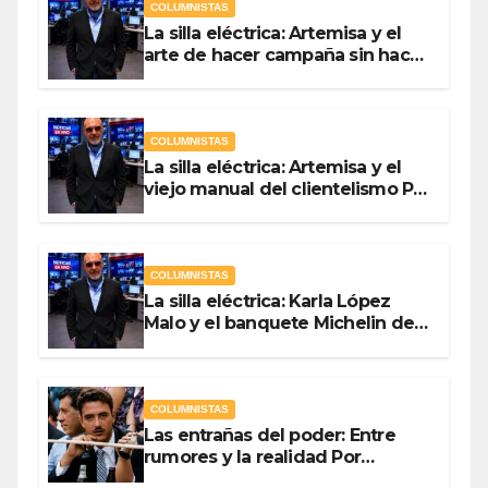
COLUMNISTAS
La silla eléctrica: Artemisa y el
arte de hacer campaña sin hacer
campaña Por Antonio Ladrón de
Guevara
COLUMNISTAS
La silla eléctrica: Artemisa y el
viejo manual del clientelismo Por
Antonio Ladrón de Guevara
COLUMNISTAS
La silla eléctrica: Karla López
Malo y el banquete Michelin del
gasto público Por Antonio
Ladrón de Guevara
COLUMNISTAS
Las entrañas del poder: Entre
rumores y la realidad Por
Olegario Roldan