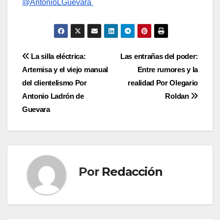
@AntonioLGuevara
Navegación
La silla eléctrica:
Las entrañas del poder:
Artemisa y el viejo manual
Entre rumores y la
de
del clientelismo Por
realidad Por Olegario
entradas
Antonio Ladrón de
Roldan
Guevara
Por
Redacción