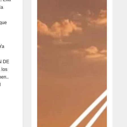
la
 que
 Ya
ÓN DE
 los
nen..
N