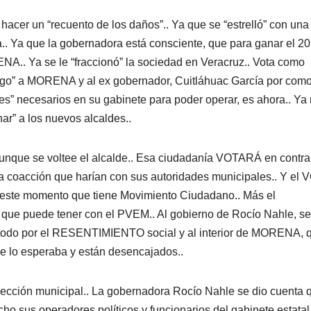
cer un “recuento de los daños”.. Ya que se “estrelló” con una
a.. Ya que la gobernadora está consciente, que para ganar el 20
. Ya se le “fraccionó” la sociedad en Veracruz.. Vota como
stigo” a MORENA y al ex gobernador, Cuitláhuac García por com
stes” necesarios en su gabinete para poder operar, es ahora.. Ya
nar” a los nuevos alcaldes..
nque se voltee el alcalde.. Esa ciudadanía VOTARÁ en contra
 coacción que harían con sus autoridades municipales.. Y el
 este momento que tiene Movimiento Ciudadano.. Más el
” que puede tener con el PVEM.. Al gobierno de Rocío Nahle, se
e todo por el RESENTIMIENTO social y al interior de MORENA, 
se lo esperaba y están desencajados..
ección municipal.. La gobernadora Rocío Nahle se dio cuenta 
ho sus operadores políticos y funcionarios del gabinete estatal.