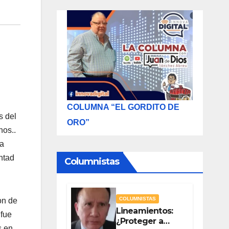
COLUMNA “EL GORDITO DE
s del
ORO”
nos..
la
ntad
Columnistas
COLUMNISTAS
on de
Lineamientos:
 fue
¿Proteger a
s en