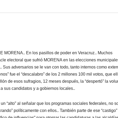
ENA.. En los pasillos de poder en Veracruz.. Muchos
le electoral que sufrió MORENA en las elecciones municipale
 Sus adversarios se le van con todo, tanto internos como exter
 fue el “descalabro” de los 2 millones 100 mil votos, que el
llón de esos sufragios, 12 meses después, la “despertó” la volu
a sus candidatos y a gobiernos locales..
un “alto” al señalar que los programas sociales federales, no s
crando” políticamente con ellos.. También parte de ese “castigo”
co de influencias” para otorgar las candidaturas a las alcaldía