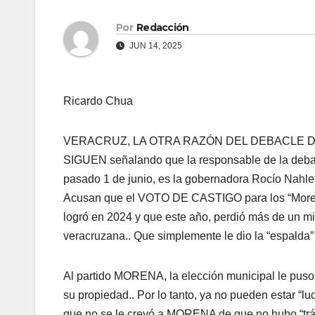
Por
Redacción
JUN 14, 2025
Ricardo Chua
VERACRUZ, LA OTRA RAZÓN DEL DEBACLE DE MOR
SIGUEN señalando que la responsable de la debac
pasado 1 de junio, es la gobernadora Rocío Nahle..
Acusan que el VOTO DE CASTIGO para los “Morenos”
logró en 2024 y que este año, perdió más de un mi
veracruzana.. Que simplemente le dio la “espalda” 
Al partido MORENA, la elección municipal le puso 
su propiedad.. Por lo tanto, ya no pueden estar “lu
que no se le creyó a MORENA de que no hubo “tráfi