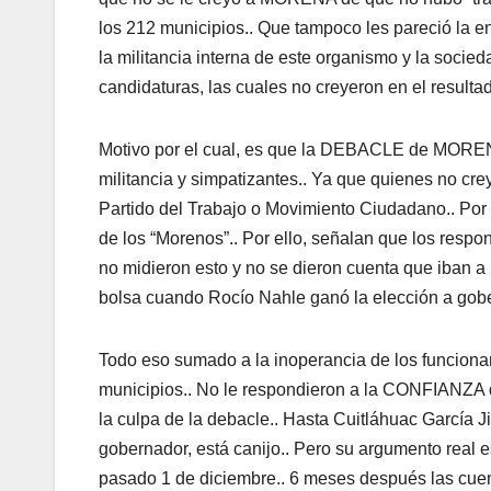
los 212 municipios.. Que tampoco les pareció la en
la militancia interna de este organismo y la soci
candidaturas, las cuales no creyeron en el resulta
Motivo por el cual, es que la DEBACLE de MORENA
militancia y simpatizantes.. Ya que quienes no crey
Partido del Trabajo o Movimiento Ciudadano.. Por
de los “Morenos”.. Por ello, señalan que los respo
no midieron esto y no se dieron cuenta que iban a
bolsa cuando Rocío Nahle ganó la elección a gobe
Todo eso sumado a la inoperancia de los funciona
municipios.. No le respondieron a la CONFIANZA q
la culpa de la debacle.. Hasta Cuitláhuac García J
gobernador, está canijo.. Pero su argumento real
pasado 1 de diciembre.. 6 meses después las cuent