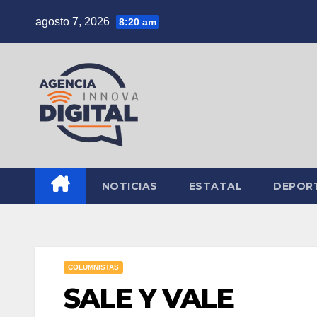
Saltar
agosto 7, 2026
8:20 am
al
contenido
NOTICIAS
ESTATAL
DEPOR
COLUMNISTAS
SALE Y VALE