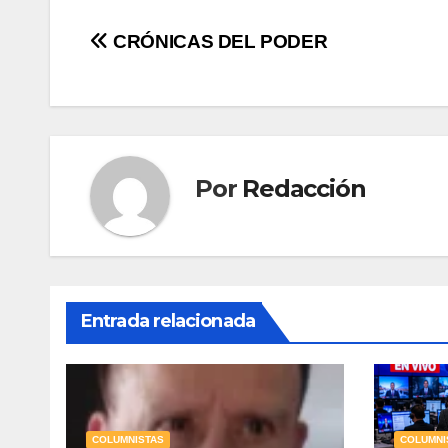
Navegación
CRÓNICAS DEL PODER
de
entradas
Por
Redacción
Entrada relacionada
COLUMNISTAS
COLUMNI