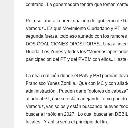
contrario.. La gobernadora tendrá que tomar “cartas
Por eso, ahora la preocupación del gobierno de Ro
Veracruz.. Es que Movimiento Ciudadano y PT les q
segunda fuerza, todo eso aunado con los rumores q
DOS COALICIONES OPOSITORAS.. Una al interior 
Huerta, Los Yunes y todos los “Morenos apestados”
participación del PT y del PVEM con ellos.. Hasta
La otra coalición donde el PAN y PRI podrían llev
Francisco Yunes Zorrilla.. Que con MC y con ali
administración.. Pueden darle “dolores de cabeza”
aliado al PT, que se está manejando como partido 
Veracruz, van solos y están buscando nuevos “soci
buscaría ir sólo en 2027.. Lo cual buscarían DEB
locales.. Y ahí sí sería el principio del fin..