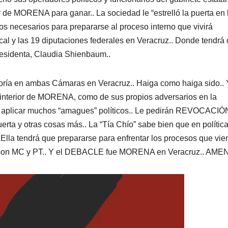
 de MORENA para ganar.. La sociedad le “estrelló la puerta en 
ios necesarios para prepararse al proceso interno que vivirá
l y las 19 diputaciones federales en Veracruz.. Donde tendrá
residenta, Claudia Shienbaum..
yoría en ambas Cámaras en Veracruz.. Haiga como haiga sido..
l interior de MORENA, como de sus propios adversarios en la
rán aplicar muchos “amagues” políticos.. Le pedirán REVOCACI
ta y otras cosas más.. La “Tía Chío” sabe bien que en política
Ella tendrá que prepararse para enfrentar los procesos que vie
 son MC y PT.. Y el DEBACLE fue MORENA en Veracruz.. AME