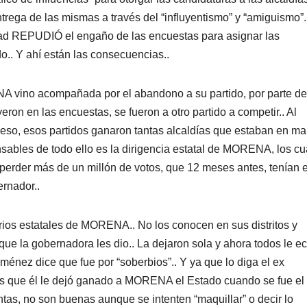
trega de las mismas a través del “influyentismo” y “amiguismo”
edad REPUDIÓ el engaño de las encuestas para asignar las
do.. Y ahí están las consecuencias..
 vino acompañada por el abandono a su partido, por parte de
eron en las encuestas, se fueron a otro partido a competir.. Al
 eso, esos partidos ganaron tantas alcaldías que estaban en m
nsables de todo ello es la dirigencia estatal de MORENA, los cu
 perder más de un millón de votos, que 12 meses antes, tenían e
rnador..
rios estatales de MORENA.. No los conocen en sus distritos y
ue la gobernadora les dio.. La dejaron sola y ahora todos le e
iménez dice que fue por “soberbios”.. Y ya que lo diga el ex
 es que él le dejó ganado a MORENA el Estado cuando se fue el
as, no son buenas aunque se intenten “maquillar” o decir lo