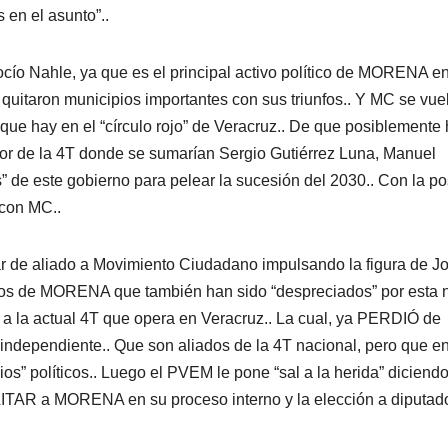
 en el asunto”..
cío Nahle, ya que es el principal activo político de MORENA e
uitaron municipios importantes con sus triunfos.. Y MC se vuel
ue hay en el “círculo rojo” de Veracruz.. De que posiblemente
de la 4T donde se sumarían Sergio Gutiérrez Luna, Manuel
 de este gobierno para pelear la sucesión del 2030.. Con la po
 con MC..
ar de aliado a Movimiento Ciudadano impulsando la figura de J
ados de MORENA que también han sido “despreciados” por esta
 a la actual 4T que opera en Veracruz.. La cual, ya PERDIÓ de
independiente.. Que son aliados de la 4T nacional, pero que e
os” políticos.. Luego el PVEM le pone “sal a la herida” diciend
ILITAR a MORENA en su proceso interno y la elección a diputad