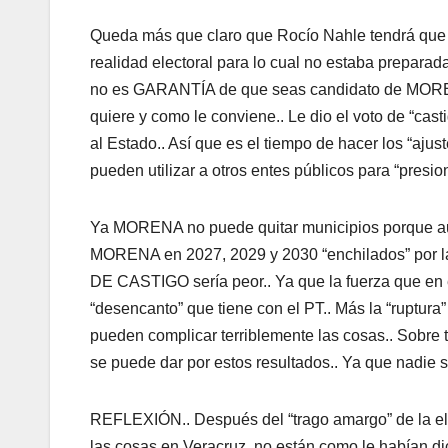
Queda más que claro que Rocío Nahle tendrá que ha
realidad electoral para lo cual no estaba preparad
no es GARANTÍA de que seas candidato de MORENA.
quiere y como le conviene.. Le dio el voto de “ca
al Estado.. Así que es el tiempo de hacer los “aju
pueden utilizar a otros entes públicos para “presio
Ya MORENA no puede quitar municipios porque au
MORENA en 2027, 2029 y 2030 “enchilados” por la
DE CASTIGO sería peor.. Ya que la fuerza que en
“desencanto” que tiene con el PT.. Más la “ruptura
pueden complicar terriblemente las cosas.. Sobr
se puede dar por estos resultados.. Ya que nadie 
REFLEXIÓN.. Después del “trago amargo” de la el
las cosas en Veracruz, no están como le habían dic