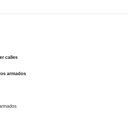
r calles
ivos armados
 armados