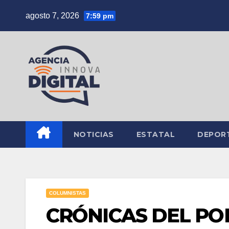
Saltar
agosto 7, 2026
7:59 pm
al
contenido
NOTICIAS
ESTATAL
DEPOR
COLUMNISTAS
CRÓNICAS DEL PO