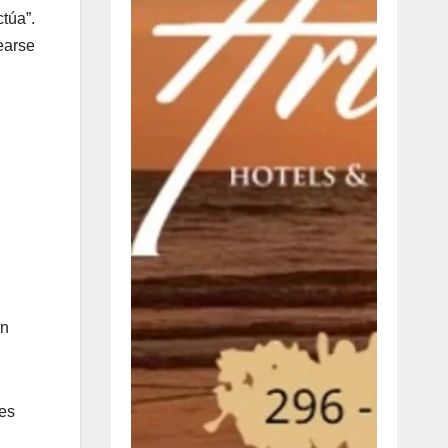
ctúa”.
earse
en
 es