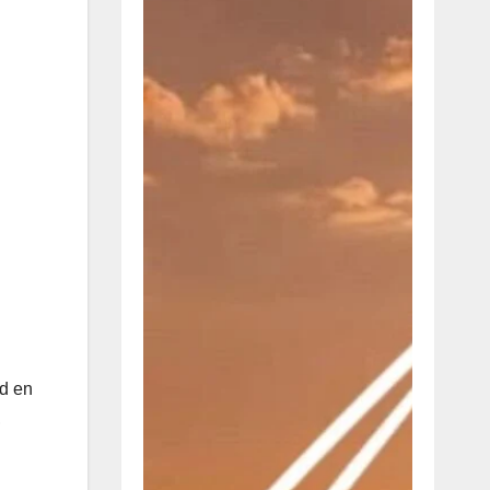
ad en
,