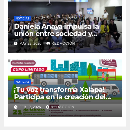
NOTICIAS
Daniela Anaya impulsa la
unión entre sociedad y
gobierno en la Cumbre 2026
MAY 22, 2026
REDACCIÓN
NOTICIAS
¡Tu voz transforma Xalapa!
Participa en la creación del
Plan Municipal de Desarrollo
FEB 17, 2026
REDACCIÓN
2026-2029.