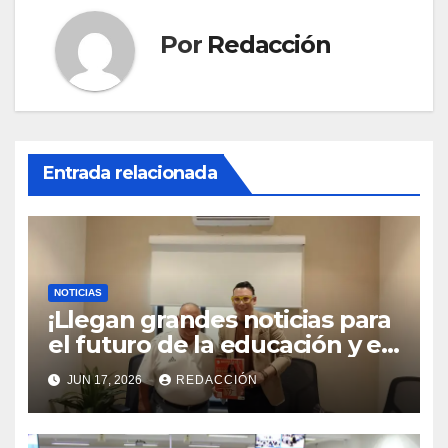
Por
Redacción
Entrada relacionada
NOTICIAS
¡Llegan grandes noticias para
el futuro de la educación y el
desarrollo digital en Veracruz!
JUN 17, 2026
REDACCIÓN