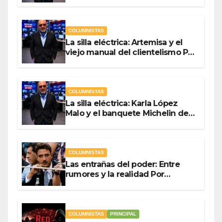
campaña Por Antonio Ladrón de
Guevara
COLUMNISTAS
La silla eléctrica: Artemisa y el
viejo manual del clientelismo Por
Antonio Ladrón de Guevara
COLUMNISTAS
La silla eléctrica: Karla López
Malo y el banquete Michelin del
gasto público Por Antonio
Ladrón de Guevara
COLUMNISTAS
Las entrañas del poder: Entre
rumores y la realidad Por
Olegario Roldan
COLUMNISTAS
PRINCIPAL