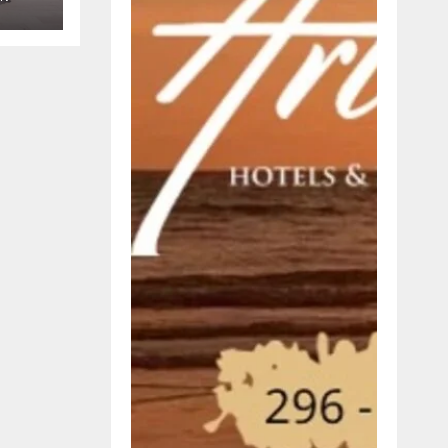
a
ión
rico