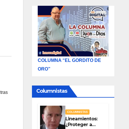
COLUMNA “EL GORDITO DE
ORO”
Columnistas
tras
COLUMNISTAS
Lineamientos:
¿Proteger a