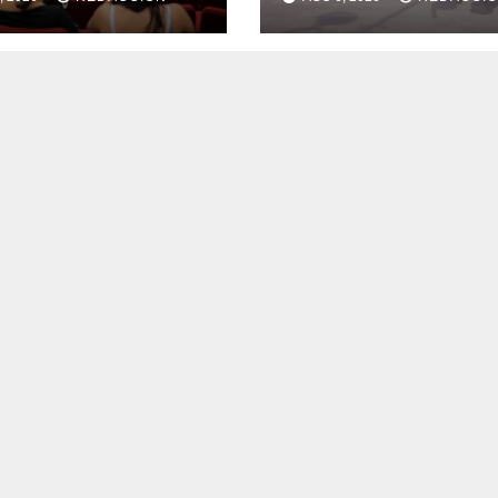
llos impulsa
Nahle impulsa l
s y servicios
gran rehabilitac
 colonias del
del Centro Histó
cipio
de Veracruz