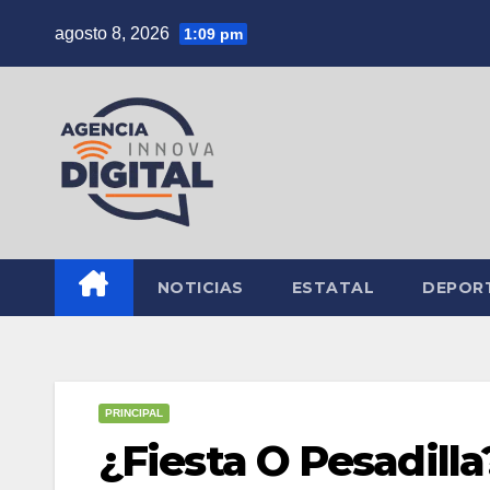
Saltar
agosto 8, 2026
1:09 pm
al
contenido
NOTICIAS
ESTATAL
DEPOR
PRINCIPAL
¿Fiesta O Pesadilla