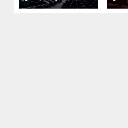
alcaldes de
Ceba
Ixhuatlán del
obra
Sureste y Úrsulo
para
Galván para que
muni
enfrenten a la
justicia