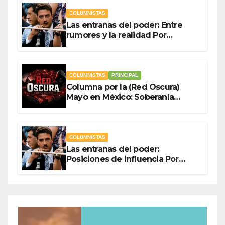
COLUMNISTAS
Las entrañas del poder: Entre
rumores y la realidad Por
Olegario Roldan
COLUMNISTAS
PRINCIPAL
Columna por la (Red Oscura)
Mayo en México: Soberanía
Como Escudo y la Democracia
en Jaque
COLUMNISTAS
Las entrañas del poder:
Posiciones de influencia Por
Olegario Roldan