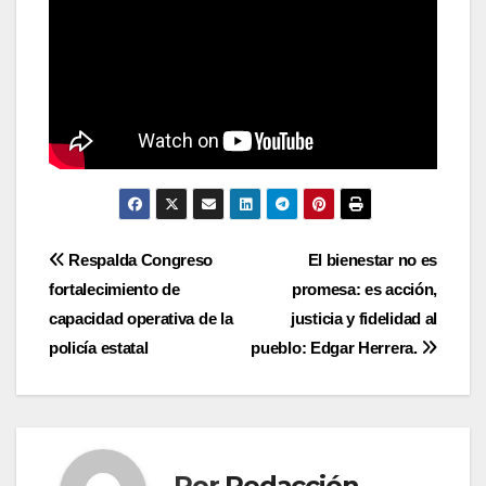
Navegación
Respalda Congreso
El bienestar no es
fortalecimiento de
promesa: es acción,
de
capacidad operativa de la
justicia y fidelidad al
entradas
policía estatal
pueblo: Edgar Herrera.
Por
Redacción