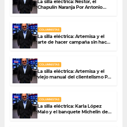
La silla eléctrica: Néstor, el
Chapulín Naranja Por Antonio
Ladrón de Guevara
COLUMNISTAS
La silla eléctrica: Artemisa y el
arte de hacer campaña sin hacer
campaña Por Antonio Ladrón de
Guevara
COLUMNISTAS
La silla eléctrica: Artemisa y el
viejo manual del clientelismo Por
Antonio Ladrón de Guevara
COLUMNISTAS
La silla eléctrica: Karla López
Malo y el banquete Michelin del
gasto público Por Antonio
Ladrón de Guevara