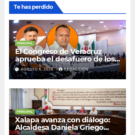
Te has perdido
PRINCIPAL
El Congreso de Veracruz
aprueba el desafuero de los
alcaldes de Ixhuatlán del
AGOSTO 6, 2026
REDACCIÓN
Sureste y Úrsulo Galván para
que enfrenten a la justicia
PRINCIPAL
Xalapa avanza con diálogo:
Alcaldesa Daniela Griego
Ceballos impulsa obras y