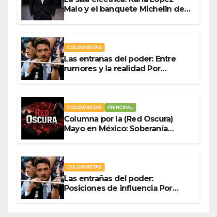
Malo y el banquete Michelin del
gasto público Por Antonio
Ladrón de Guevara
COLUMNISTAS
Las entrañas del poder: Entre
rumores y la realidad Por
Olegario Roldan
COLUMNISTAS
PRINCIPAL
Columna por la (Red Oscura)
Mayo en México: Soberanía
Como Escudo y la Democracia
en Jaque
COLUMNISTAS
Las entrañas del poder:
Posiciones de influencia Por
Olegario Roldan