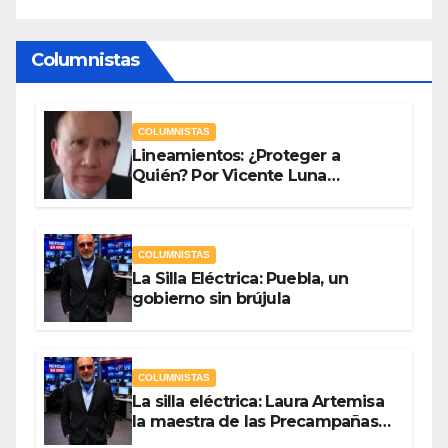
Columnistas
COLUMNISTAS
Lineamientos: ¿Proteger a
Quién? Por Vicente Luna
Hernández
COLUMNISTAS
La Silla Eléctrica: Puebla, un
gobierno sin brújula
COLUMNISTAS
La silla eléctrica: Laura Artemisa
la maestra de las Precampañas
Por Antonio Ladrón de Guevara