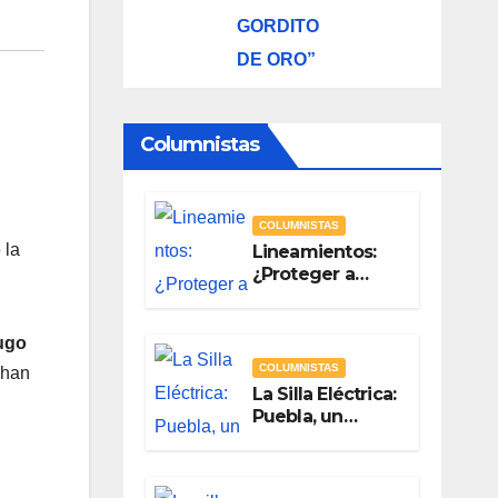
GORDITO
DE ORO”
Columnistas
COLUMNISTAS
 la
Lineamientos:
¿Proteger a
Quién? Por
Vicente Luna
Hernández
ugo
COLUMNISTAS
 han
La Silla Eléctrica:
Puebla, un
gobierno sin
brújula