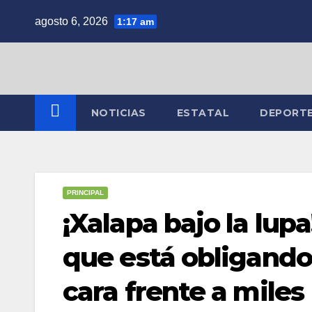
Saltar
agosto 6, 2026
1:17 am
al
contenido
NOTICIAS
ESTATAL
DEPORT
PRINCIPAL
¡Xalapa bajo la lup
que está obligando
cara frente a miles