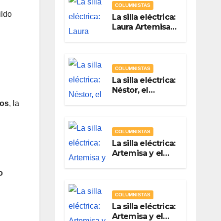
COLUMNISTAS
ildo
La silla eléctrica:
Laura Artemisa
la maestra de las
Precampañas
Por Antonio
Ladrón de
COLUMNISTAS
Guevara
La silla eléctrica:
Néstor, el
Chapulín Naranja
ros
, la
Por Antonio
Ladrón de
Guevara
COLUMNISTAS
La silla eléctrica:
Artemisa y el
arte de hacer
campaña sin
o
hacer campaña
Por Antonio
COLUMNISTAS
Ladrón de
La silla eléctrica:
Guevara
Artemisa y el