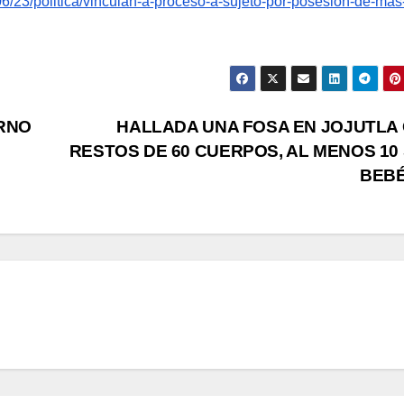
6/23/politica/vinculan-a-proceso-a-sujeto-por-posesion-de-mas
RNO
HALLADA UNA FOSA EN JOJUTLA
S
RESTOS DE 60 CUERPOS, AL MENOS 10
BEB