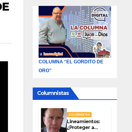
DE
COLUMNA “EL GORDITO DE
ORO”
Columnistas
COLUMNISTAS
Lineamientos:
¿Proteger a