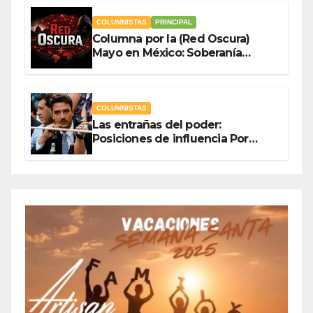
COLUMNISTAS
PRINCIPAL
Columna por la (Red Oscura)
Mayo en México: Soberanía
Como Escudo y la Democracia
en Jaque
COLUMNISTAS
Las entrañas del poder:
Posiciones de influencia Por
Olegario Roldan