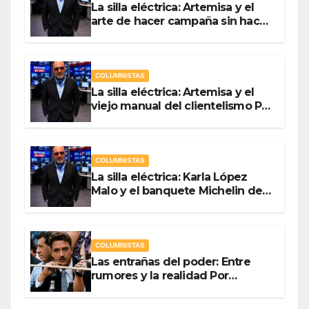
La silla eléctrica: Artemisa y el
arte de hacer campaña sin hacer
campaña Por Antonio Ladrón de
Guevara
COLUMNISTAS
La silla eléctrica: Artemisa y el
viejo manual del clientelismo Por
Antonio Ladrón de Guevara
COLUMNISTAS
La silla eléctrica: Karla López
Malo y el banquete Michelin del
gasto público Por Antonio
Ladrón de Guevara
COLUMNISTAS
Las entrañas del poder: Entre
rumores y la realidad Por
Olegario Roldan