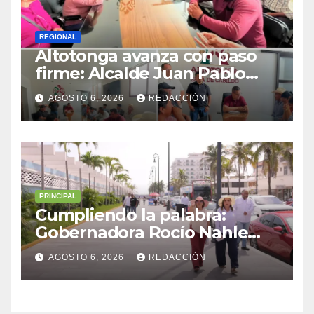
REGIONAL
Altotonga avanza con paso
firme: Alcalde Juan Pablo
Becerra encabeza mesa de
AGOSTO 6, 2026
REDACCIÓN
diálogo con habitantes de
Malacatepec
PRINCIPAL
Cumpliendo la palabra:
Gobernadora Rocío Nahle
impulsa la gran rehabilitación
AGOSTO 6, 2026
REDACCIÓN
del Centro Histórico de
Veracruz