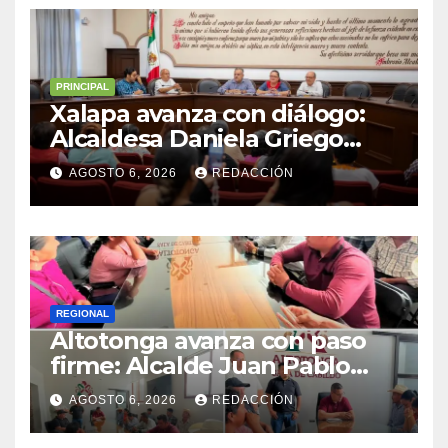
PRINCIPAL
Xalapa avanza con diálogo:
Alcaldesa Daniela Griego
Ceballos impulsa obras y
AGOSTO 6, 2026
REDACCIÓN
servicios para colonias del
municipio
REGIONAL
Altotonga avanza con paso
firme: Alcalde Juan Pablo
Becerra encabeza mesa de
AGOSTO 6, 2026
REDACCIÓN
diálogo con habitantes de
Malacatepec