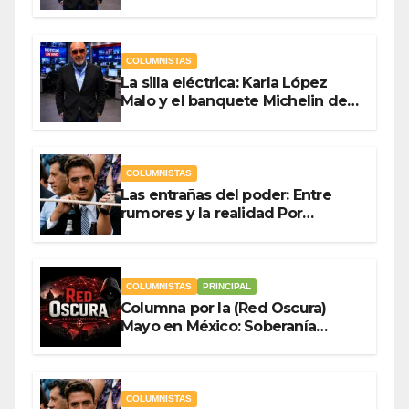
Antonio Ladrón de Guevara
COLUMNISTAS
La silla eléctrica: Karla López
Malo y el banquete Michelin del
gasto público Por Antonio
Ladrón de Guevara
COLUMNISTAS
Las entrañas del poder: Entre
rumores y la realidad Por
Olegario Roldan
COLUMNISTAS
PRINCIPAL
Columna por la (Red Oscura)
Mayo en México: Soberanía
Como Escudo y la Democracia
en Jaque
COLUMNISTAS