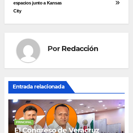
entradas
espacios junto a Kansas
City
Por
Redacción
Entrada relacionada
PRINCIPAL
El Congreso de Veracruz