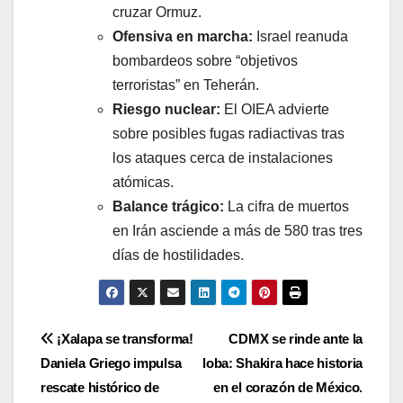
cruzar Ormuz.
Ofensiva en marcha:
Israel reanuda
bombardeos sobre “objetivos
terroristas” en Teherán.
Riesgo nuclear:
El OIEA advierte
sobre posibles fugas radiactivas tras
los ataques cerca de instalaciones
atómicas.
Balance trágico:
La cifra de muertos
en Irán asciende a más de 580 tras tres
días de hostilidades.
Navegación
¡Xalapa se transforma!
CDMX se rinde ante la
Daniela Griego impulsa
loba: Shakira hace historia
de
rescate histórico de
en el corazón de México.