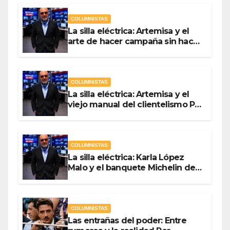
COLUMNISTAS
La silla eléctrica: Artemisa y el
arte de hacer campaña sin hacer
campaña Por Antonio Ladrón de
Guevara
COLUMNISTAS
La silla eléctrica: Artemisa y el
viejo manual del clientelismo Por
Antonio Ladrón de Guevara
COLUMNISTAS
La silla eléctrica: Karla López
Malo y el banquete Michelin del
gasto público Por Antonio
Ladrón de Guevara
COLUMNISTAS
Las entrañas del poder: Entre