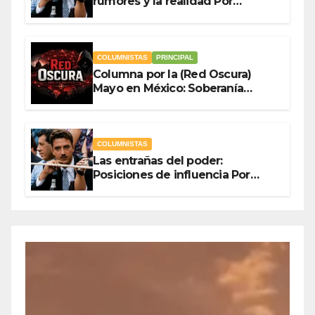
rumores y la realidad Por
Olegario Roldan
COLUMNISTAS
PRINCIPAL
Columna por la (Red Oscura)
Mayo en México: Soberanía
Como Escudo y la Democracia
en Jaque
COLUMNISTAS
Las entrañas del poder:
Posiciones de influencia Por
Olegario Roldan