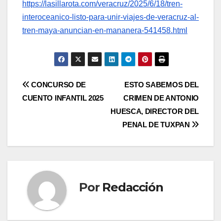
https://lasillarota.com/veracruz/2025/6/18/tren-
interoceanico-listo-para-unir-viajes-de-veracruz-al-
tren-maya-anuncian-en-mananera-541458.html
Navegación
CONCURSO DE
ESTO SABEMOS DEL
CUENTO INFANTIL 2025
CRIMEN DE ANTONIO
de
HUESCA, DIRECTOR DEL
entradas
PENAL DE TUXPAN
Por
Redacción