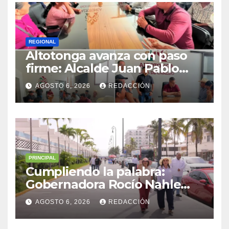
REGIONAL
Altotonga avanza con paso
firme: Alcalde Juan Pablo
Becerra encabeza mesa de
AGOSTO 6, 2026
REDACCIÓN
diálogo con habitantes de
Malacatepec
PRINCIPAL
Cumpliendo la palabra:
Gobernadora Rocío Nahle
impulsa la gran rehabilitación
AGOSTO 6, 2026
REDACCIÓN
del Centro Histórico de
Veracruz