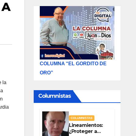
 A
COLUMNA “EL GORDITO DE
ORO”
e la
na
Columnistas
en
ardia
COLUMNISTAS
Lineamientos:
¿Proteger a