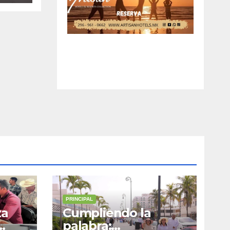
ión
rico
PRINCIPAL
za
Cumpliendo la
palabra: