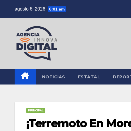
Saltar
agosto 6, 2026
6:01 am
al
contenido
NOTICIAS
ESTATAL
DEPOR
PRINCIPAL
¡Terremoto En More