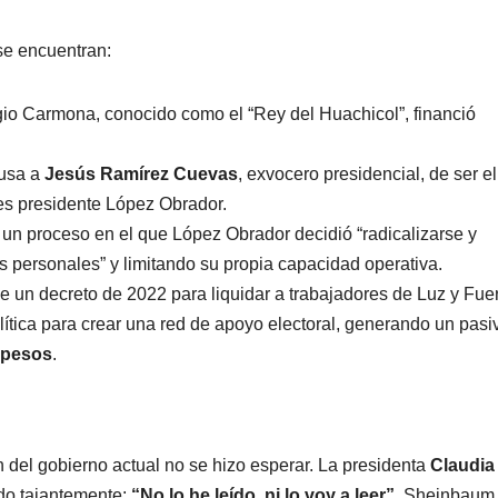
se encuentran:
o Carmona, conocido como el “Rey del Huachicol”, financió
usa a
Jesús Ramírez Cuevas
, exvocero presidencial, de ser el
s presidente López Obrador.
 un proceso en el que López Obrador decidió “radicalizarse y
as personales” y limitando su propia capacidad operativa.
ue un decreto de 2022 para liquidar a trabajadores de Luz y Fue
lítica para crear una red de apoyo electoral, generando un pasi
 pesos
.
n del gobierno actual no se hizo esperar. La presidenta
Claudia
ndo tajantemente:
“No lo he leído, ni lo voy a leer”
. Sheinbaum