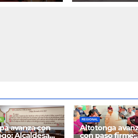
s y servicios
gran rehabilitac
 colonias del
del Centro Histó
cipio
de Veracruz
AL
REGIONAL
pa avanza con
Altotonga avan
ogo: Alcaldesa
con paso firme: