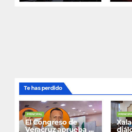
Ixhuatlán del
obra
Sureste y Úrsulo
para
Galván para que
muni
enfrenten a la
justicia
Te has perdido
PRINCIPAL
PRINCIP
El Congreso de
Xala
Veracruz aprueba el
diál