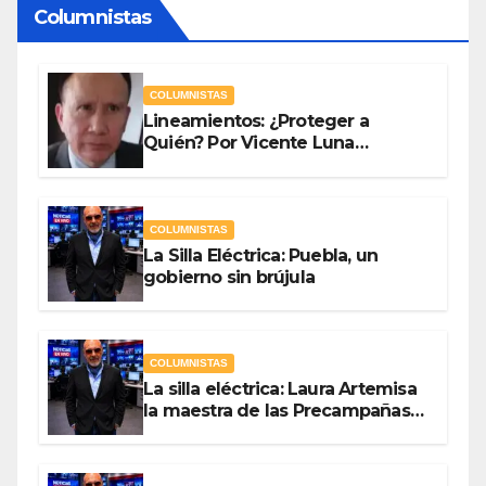
Columnistas
COLUMNISTAS
Lineamientos: ¿Proteger a
Quién? Por Vicente Luna
Hernández
COLUMNISTAS
La Silla Eléctrica: Puebla, un
gobierno sin brújula
COLUMNISTAS
La silla eléctrica: Laura Artemisa
la maestra de las Precampañas
Por Antonio Ladrón de Guevara