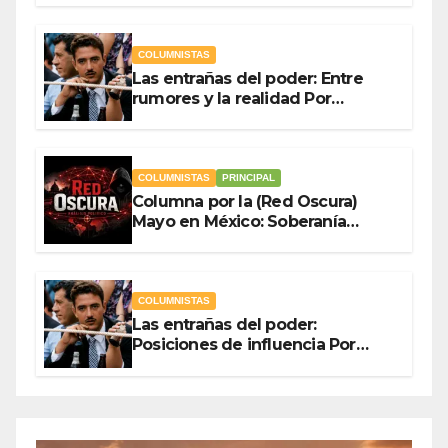
Ladrón de Guevara
COLUMNISTAS
Las entrañas del poder: Entre
rumores y la realidad Por
Olegario Roldan
COLUMNISTAS
PRINCIPAL
Columna por la (Red Oscura)
Mayo en México: Soberanía
Como Escudo y la Democracia
en Jaque
COLUMNISTAS
Las entrañas del poder:
Posiciones de influencia Por
Olegario Roldan