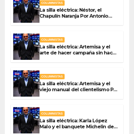
COLUMNISTAS
La silla eléctrica: Néstor, el
Chapulín Naranja Por Antonio
Ladrón de Guevara
COLUMNISTAS
La silla eléctrica: Artemisa y el
arte de hacer campaña sin hacer
campaña Por Antonio Ladrón de
Guevara
COLUMNISTAS
La silla eléctrica: Artemisa y el
viejo manual del clientelismo Por
Antonio Ladrón de Guevara
COLUMNISTAS
La silla eléctrica: Karla López
Malo y el banquete Michelin del
gasto público Por Antonio