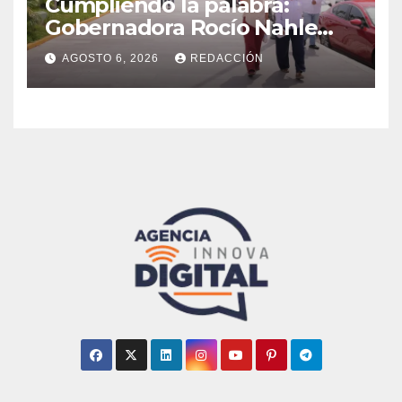
Cumpliendo la palabra:
Gobernadora Rocío Nahle
impulsa la gran rehabilitación
AGOSTO 6, 2026
REDACCIÓN
del Centro Histórico de
Veracruz