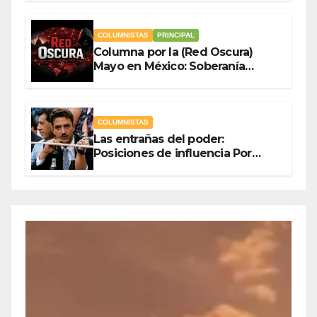
COLUMNISTAS
PRINCIPAL
Columna por la (Red Oscura)
Mayo en México: Soberanía
Como Escudo y la Democracia
en Jaque
COLUMNISTAS
Las entrañas del poder:
Posiciones de influencia Por
Olegario Roldan