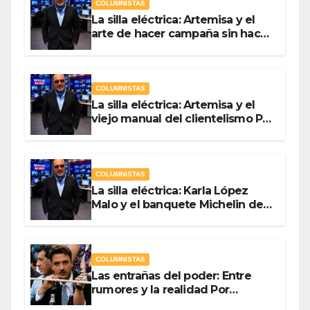
COLUMNISTAS
La silla eléctrica: Artemisa y el
arte de hacer campaña sin hacer
campaña Por Antonio Ladrón de
Guevara
COLUMNISTAS
La silla eléctrica: Artemisa y el
viejo manual del clientelismo Por
Antonio Ladrón de Guevara
COLUMNISTAS
La silla eléctrica: Karla López
Malo y el banquete Michelin del
gasto público Por Antonio
Ladrón de Guevara
COLUMNISTAS
Las entrañas del poder: Entre
rumores y la realidad Por
Olegario Roldan