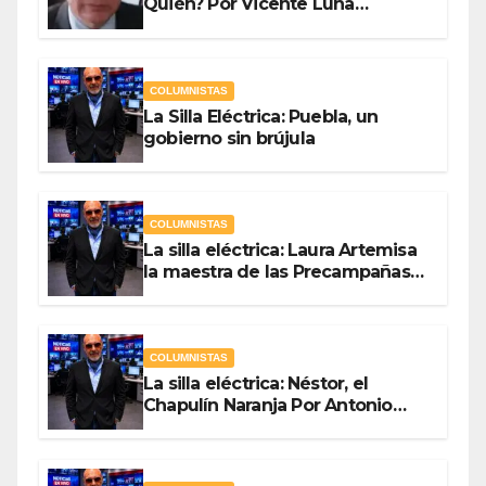
Quién? Por Vicente Luna
Hernández
COLUMNISTAS
La Silla Eléctrica: Puebla, un
gobierno sin brújula
COLUMNISTAS
La silla eléctrica: Laura Artemisa
la maestra de las Precampañas
Por Antonio Ladrón de Guevara
COLUMNISTAS
La silla eléctrica: Néstor, el
Chapulín Naranja Por Antonio
Ladrón de Guevara