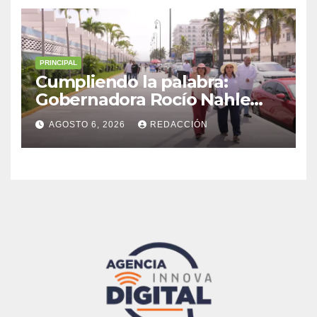
PRINCIPAL
Cumpliendo la palabra:
Gobernadora Rocío Nahle
impulsa la gran rehabilitación
AGOSTO 6, 2026
REDACCIÓN
del Centro Histórico de
Veracruz