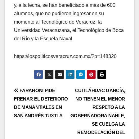
y, a la fecha, se han beneficiado a más de 600
alumnos, que no pudieron ingresar en su
momento al Tecnológico de Veracruz, la
Universidad Veracruzana, el Tecnológico de Boca
del Río y la Escuela Naval.
https://lospoliticosveracruz.com.mx/?p=148320
Navegación
FARARONI PIDE
CUITLÁHUAC GARCÍA,
FRENAR EL DETERIORO
NO TIENEN EL MENOR
de
DE MANANTIALES EN
RESPETO A LA
entradas
SAN ANDRÉS TUXTLA
GOBERNADORA NAHLE,
SE CUELGA LA
REMODELACIÓN DEL