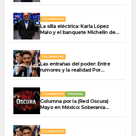
Antonio Ladrón de Guevara
COLUMNISTAS
La silla eléctrica: Karla López
Malo y el banquete Michelin del
gasto público Por Antonio
Ladrón de Guevara
COLUMNISTAS
Las entrañas del poder: Entre
rumores y la realidad Por
Olegario Roldan
COLUMNISTAS
PRINCIPAL
Columna por la (Red Oscura)
Mayo en México: Soberanía
Como Escudo y la Democracia
en Jaque
COLUMNISTAS