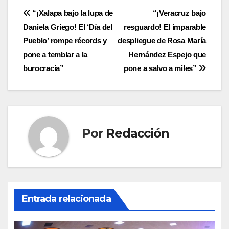
Navegación
“¡Xalapa bajo la lupa de
“¡Veracruz bajo
Daniela Griego! El ‘Día del
resguardo! El imparable
de
Pueblo’ rompe récords y
despliegue de Rosa María
entradas
pone a temblar a la
Hernández Espejo que
burocracia”
pone a salvo a miles”
Por
Redacción
Entrada relacionada