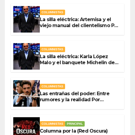
Guevara
COLUMNISTAS
La silla eléctrica: Artemisa y el
viejo manual del clientelismo Por
Antonio Ladrón de Guevara
COLUMNISTAS
La silla eléctrica: Karla López
Malo y el banquete Michelin del
gasto público Por Antonio
Ladrón de Guevara
COLUMNISTAS
Las entrañas del poder: Entre
rumores y la realidad Por
Olegario Roldan
COLUMNISTAS
PRINCIPAL
Columna por la (Red Oscura)