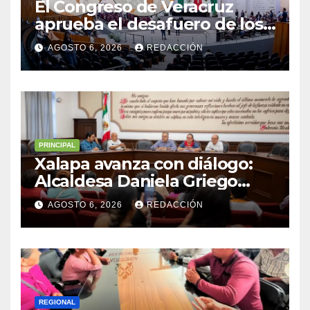
El Congreso de Veracruz
aprueba el desafuero de los
alcaldes de Ixhuatlán del
AGOSTO 6, 2026
REDACCIÓN
Sureste y Úrsulo Galván para
que enfrenten a la justicia
PRINCIPAL
Xalapa avanza con diálogo:
Alcaldesa Daniela Griego
Ceballos impulsa obras y
AGOSTO 6, 2026
REDACCIÓN
servicios para colonias del
municipio
REGIONAL