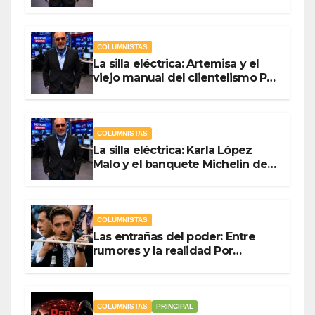
campaña Por Antonio Ladrón de
Guevara
COLUMNISTAS
La silla eléctrica: Artemisa y el
viejo manual del clientelismo Por
Antonio Ladrón de Guevara
COLUMNISTAS
La silla eléctrica: Karla López
Malo y el banquete Michelin del
gasto público Por Antonio
Ladrón de Guevara
COLUMNISTAS
Las entrañas del poder: Entre
rumores y la realidad Por
Olegario Roldan
COLUMNISTAS
PRINCIPAL