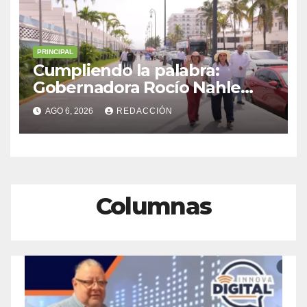
PRINCIPAL
Cumpliendo la palabra:
Gobernadora Rocío Nahle
impulsa la gran rehabilitación
AGO 6, 2026
REDACCIÓN
del Centro Histórico de
Veracruz
Columnas