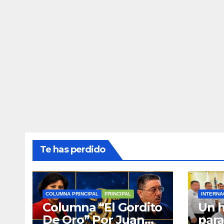
Te has perdido
COLUMNA PRINCIPAL
PRINCIPAL
INTERNA
Columna “El Gordito
Un h
De Oro” Por Juan
para