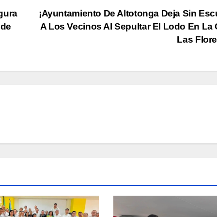
gura
¡Ayuntamiento De Altotonga Deja Sin Es
 de
A Los Vecinos Al Sepultar El Lodo En La 
Las Flor