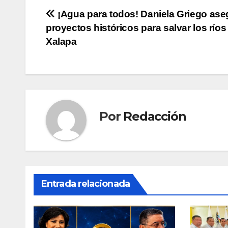
Navegación
¡Agua para todos! Daniela Griego ase
proyectos históricos para salvar los ríos
de
Xalapa
entradas
Por
Redacción
Entrada relacionada