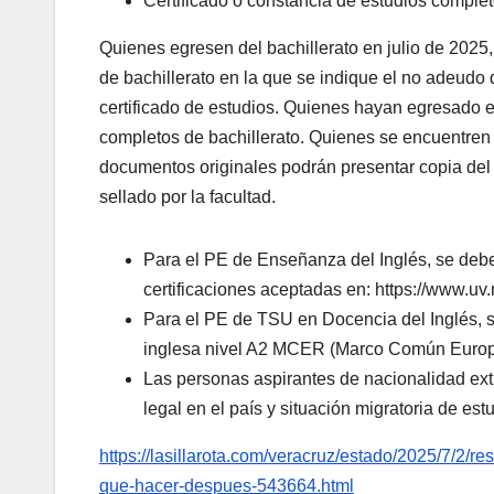
Certificado o constancia de estudios complet
Quienes egresen del bachillerato en julio de 2025
de bachillerato en la que se indique el no adeudo 
certificado de estudios. Quienes hayan egresado e
completos de bachillerato. Quienes se encuentren
documentos originales podrán presentar copia del c
sellado por la facultad.
Para el PE de Enseñanza del Inglés, se deber
certificaciones aceptadas en: https://www.uv.m
Para el PE de TSU en Docencia del Inglés, s
inglesa nivel A2 MCER (Marco Común Europ
Las personas aspirantes de nacionalidad ext
legal en el país y situación migratoria de es
https://lasillarota.com/veracruz/estado/2025/7/2/r
que-hacer-despues-543664.html