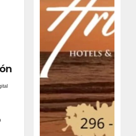
ión
ital
a