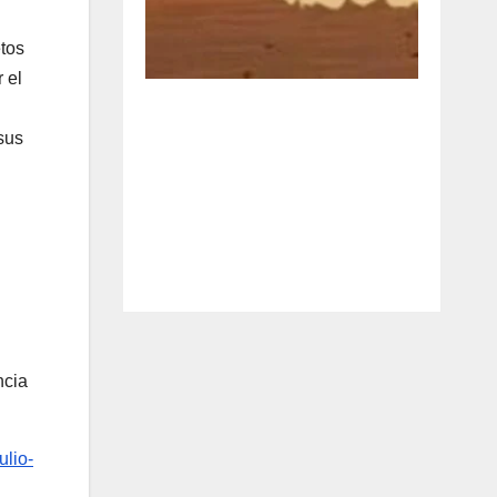
etos
 el
sus
ncia
ulio-