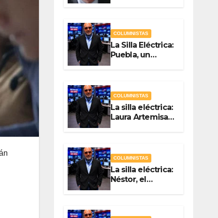
Quién? Por
Vicente Luna
Hernández
COLUMNISTAS
La Silla Eléctrica:
Puebla, un
gobierno sin
brújula
COLUMNISTAS
La silla eléctrica:
Laura Artemisa
la maestra de las
Precampañas
Por Antonio
rán
Ladrón de
COLUMNISTAS
Guevara
La silla eléctrica:
Néstor, el
Chapulín Naranja
Por Antonio
Ladrón de