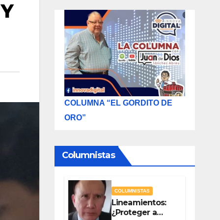
 Y
COLUMNA “EL GORDITO DE
ORO”
Columnistas
COLUMNISTAS
Lineamientos:
¿Proteger a