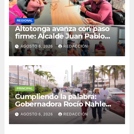
REGIONAL
Altotonga avanza con paso
firme: Alcalde Juan Pablo
Becerra encabeza mesa de
AGOSTO 6, 2026
REDACCIÓN
diálogo con habitantes de
Malacatepec
PRINCIPAL
Cumpliendo la palabra:
Gobernadora Rocío Nahle
impulsa la gran rehabilitación
AGOSTO 6, 2026
REDACCIÓN
del Centro Histórico de
Veracruz