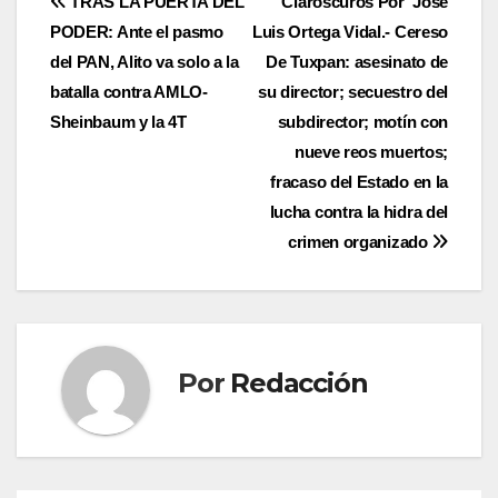
Navegación
TRAS LA PUERTA DEL
Claroscuros Por José
PODER: Ante el pasmo
Luis Ortega Vidal.- Cereso
de
del PAN, Alito va solo a la
De Tuxpan: asesinato de
entradas
batalla contra AMLO-
su director; secuestro del
Sheinbaum y la 4T
subdirector; motín con
nueve reos muertos;
fracaso del Estado en la
lucha contra la hidra del
crimen organizado
Por
Redacción