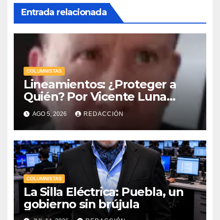
Entrada relacionada
COLUMNISTAS
Lineamientos: ¿Proteger a
Quién? Por Vicente Luna
Hernández
AGO 5, 2026
REDACCIÓN
COLUMNISTAS
La Silla Eléctrica: Puebla, un
gobierno sin brújula