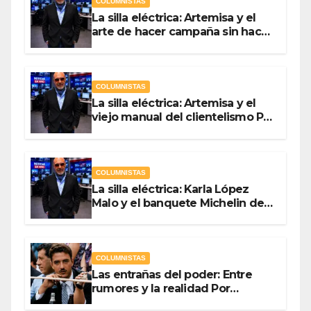
COLUMNISTAS
La silla eléctrica: Artemisa y el
arte de hacer campaña sin hacer
campaña Por Antonio Ladrón de
Guevara
COLUMNISTAS
La silla eléctrica: Artemisa y el
viejo manual del clientelismo Por
Antonio Ladrón de Guevara
COLUMNISTAS
La silla eléctrica: Karla López
Malo y el banquete Michelin del
gasto público Por Antonio
Ladrón de Guevara
COLUMNISTAS
Las entrañas del poder: Entre
rumores y la realidad Por
Olegario Roldan