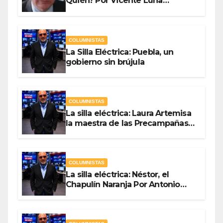
Quién? Por Vicente Luna
Hernández
COLUMNISTAS
La Silla Eléctrica: Puebla, un
gobierno sin brújula
COLUMNISTAS
La silla eléctrica: Laura Artemisa
la maestra de las Precampañas
Por Antonio Ladrón de Guevara
COLUMNISTAS
La silla eléctrica: Néstor, el
Chapulín Naranja Por Antonio
Ladrón de Guevara