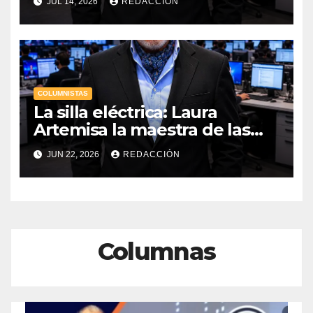
JUL 14, 2026
REDACCIÓN
COLUMNISTAS
La silla eléctrica: Laura
Artemisa la maestra de las
Precampañas Por Antonio
JUN 22, 2026
REDACCIÓN
Ladrón de Guevara
Columnas