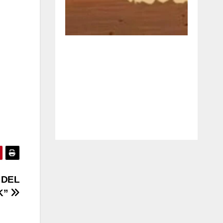
 DEL
K”