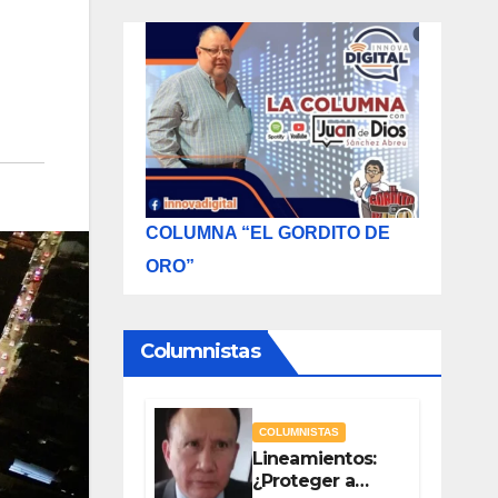
COLUMNA “EL GORDITO DE
ORO”
Columnistas
COLUMNISTAS
Lineamientos:
¿Proteger a