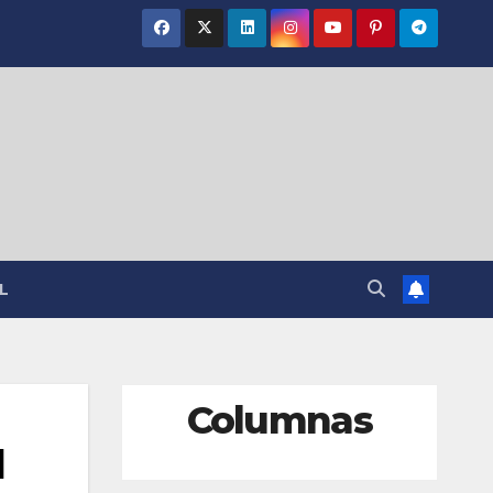
L
Columnas
N