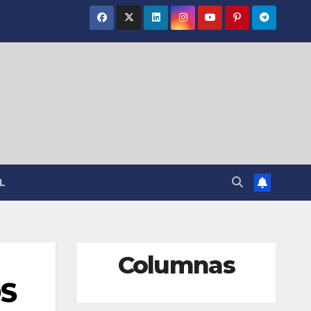
L
Columnas
S