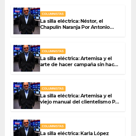
COLUMNISTAS
La silla eléctrica: Néstor, el
Chapulín Naranja Por Antonio
Ladrón de Guevara
COLUMNISTAS
La silla eléctrica: Artemisa y el
arte de hacer campaña sin hacer
campaña Por Antonio Ladrón de
Guevara
COLUMNISTAS
La silla eléctrica: Artemisa y el
viejo manual del clientelismo Por
Antonio Ladrón de Guevara
COLUMNISTAS
La silla eléctrica: Karla López