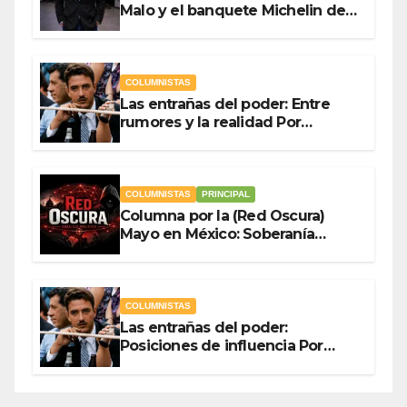
Malo y el banquete Michelin del
gasto público Por Antonio
Ladrón de Guevara
COLUMNISTAS
Las entrañas del poder: Entre
rumores y la realidad Por
Olegario Roldan
COLUMNISTAS
PRINCIPAL
Columna por la (Red Oscura)
Mayo en México: Soberanía
Como Escudo y la Democracia
en Jaque
COLUMNISTAS
Las entrañas del poder:
Posiciones de influencia Por
Olegario Roldan