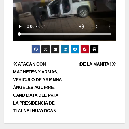
Navegación
ATACAN CON
¡DE LA MANITA!
MACHETES Y ARMAS,
de
VEHÍCULO DE ARIANNA
entradas
ÁNGELES AGUIRRE,
CANDIDATA DEL PRI A
LA PRESIDENCIA DE
TLALNELHUAYOCAN