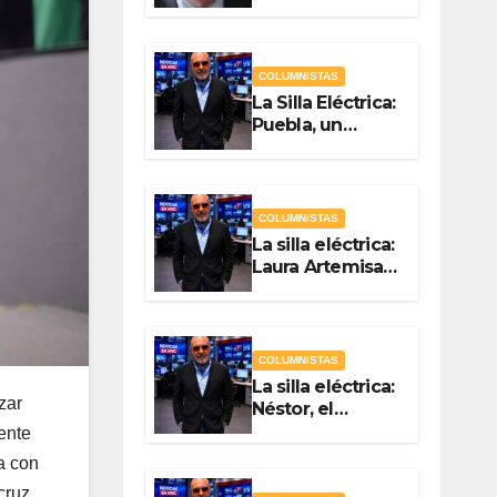
Quién? Por
Vicente Luna
Hernández
COLUMNISTAS
La Silla Eléctrica:
Puebla, un
gobierno sin
brújula
COLUMNISTAS
La silla eléctrica:
Laura Artemisa
la maestra de las
Precampañas
Por Antonio
Ladrón de
COLUMNISTAS
Guevara
La silla eléctrica:
zar
Néstor, el
Chapulín Naranja
ente
Por Antonio
a con
Ladrón de
cruz.