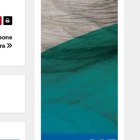
opone
ra