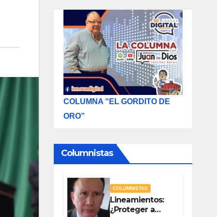
COLUMNA “EL GORDITO DE
ORO”
Columnistas
COLUMNISTAS
Lineamientos:
¿Proteger a