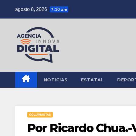
Saltar
agosto 8, 2026
7:10 am
al
contenido
NOTICIAS
ESTATAL
DEPOR
COLUMNISTAS
Por Ricardo Chua.-V