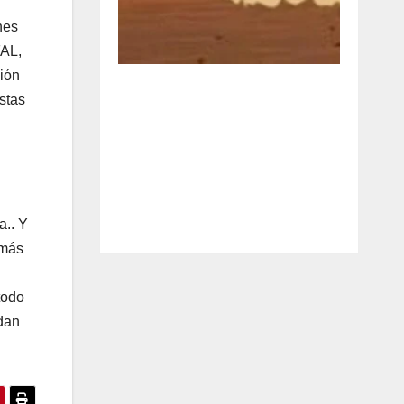
nes
FAL,
ión
stas
a.. Y
 más
todo
 dan