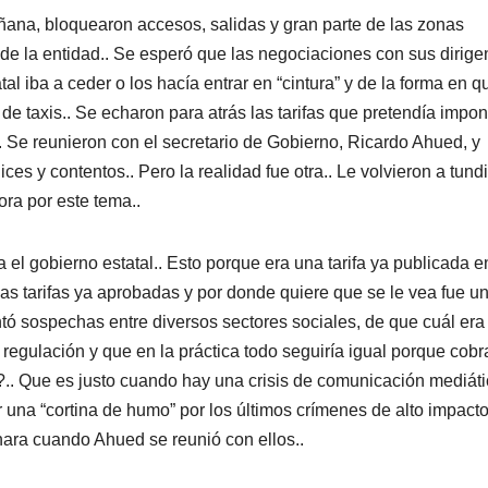
mañana, bloquearon accesos, salidas y gran parte de las zonas
de la entidad.. Se esperó que las negociaciones con sus dirige
tal iba a ceder o los hacía entrar en “cintura” y de la forma en q
 de taxis.. Se echaron para atrás las tarifas que pretendía impon
. Se reunieron con el secretario de Gobierno, Ricardo Ahued, y
ices y contentos.. Pero la realidad fue otra.. Le volvieron a tundi
ra por este tema..
 gobierno estatal.. Esto porque era una tarifa ya publicada e
as tarifas ya aprobadas y por donde quiere que se le vea fue u
ntó sospechas entre diversos sectores sociales, de que cuál era 
egulación y que en la práctica todo seguiría igual porque cobr
?.. Que es justo cuando hay una crisis de comunicación mediát
ar una “cortina de humo” por los últimos crímenes de alto impact
nara cuando Ahued se reunió con ellos..