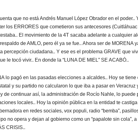
cuenta que no está Andrés Manuel López Obrador en el poder.. 
er los ERRORES que cometieron sus antecesores (Cuitláhuac
testaba.. El movimiento de la 4T sacaba adelante a cualquier a
el respaldo de AMLO, pero él ya se fue.. Ahora ser de MORENA y
 la percepción ciudadana.. Y ese es el problema GRAVE que vi
 que le tocó vivir.. En donde la “LUNA DE MIEL” SE ACABÓ..
A lo pagó en las pasadas elecciones a alcaldes.. Hoy se tiene
tatal y su partido no calcularon lo que iba a pasar en Veracruz 
” y de continuar así, la administración de Rocío Nahle, lo puede
ciones locales.. Hoy la opinión pública en la entidad te castiga
bernadora en redes sociales, vox populi, radio “bemba”, pasillo
o no opera y dejan al gobierno como un “papalote sin cola”, a 
ÁS CRISIS..