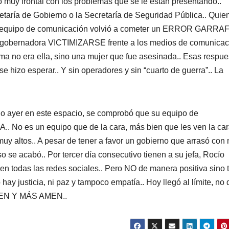
 muy frontal con los problemas que se le están presentando..
etaría de Gobierno o la Secretaría de Seguridad Pública.. Quie
su equipo de comunicación volvió a cometer un ERROR GARRA
 la gobernadora VICTIMIZARSE frente a los medios de comunicac
ema no era ella, sino una mujer que fue asesinada.. Esas respue
 se hizo esperar.. Y sin operadores y sin “cuarto de guerra”.. La
 ayer en este espacio, se comprobó que su equipo de
 No es un equipo que de la cara, más bien que les ven la car
muy altos.. A pesar de tener a favor un gobierno que arrasó con
o se acabó.. Por tercer día consecutivo tienen a su jefa, Rocío
 en todas las redes sociales.. Pero NO de manera positiva sino 
hay justicia, ni paz y tampoco empatía.. Hoy llegó al límite, no
 AMEN Y MÁS AMEN..