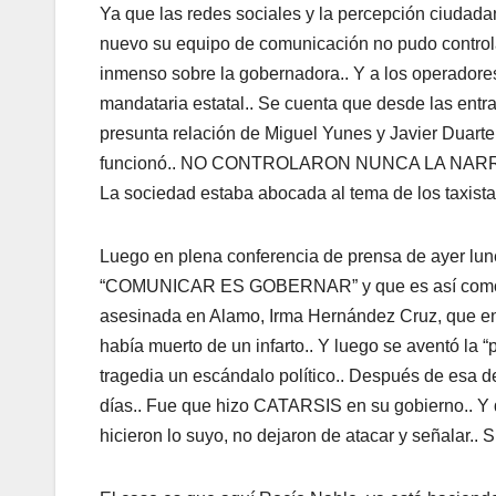
Ya que las redes sociales y la percepción ciudadan
nuevo su equipo de comunicación no pudo controlar
inmenso sobre la gobernadora.. Y a los operadores 
mandataria estatal.. Se cuenta que desde las ent
presunta relación de Miguel Yunes y Javier Duarte.
funcionó.. NO CONTROLARON NUNCA LA NARRATIV
La sociedad estaba abocada al tema de los taxistas
Luego en plena conferencia de prensa de ayer lu
“COMUNICAR ES GOBERNAR” y que es así como se g
asesinada en Alamo, Irma Hernández Cruz, que entre
había muerto de un infarto.. Y luego se aventó la “
tragedia un escándalo político.. Después de esa dec
días.. Fue que hizo CATARSIS en su gobierno.. Y d
hicieron lo suyo, no dejaron de atacar y señalar