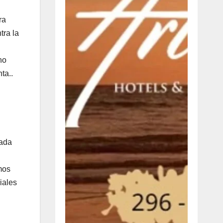
ra
tra la
no
ta..
lada
mos
iales