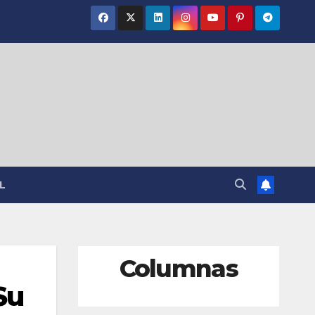
L
Columnas
Su