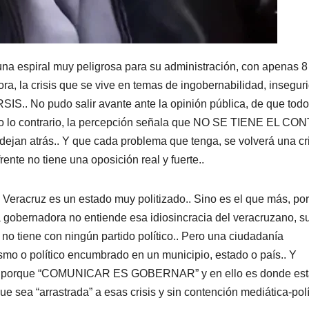
una espiral muy peligrosa para su administración, con apenas 8
 la crisis que se vive en temas de ingobernabilidad, insegur
IS.. No pudo salir avante ante la opinión pública, de que todo
todo lo contrario, la percepción señala que NO SE TIENE EL C
a dejan atrás.. Y que cada problema que tenga, se volverá una cri
ente no tiene una oposición real y fuerte..
Veracruz es un estado muy politizado.. Sino es el que más, por
la gobernadora no entiende esa idiosincracia del veracruzano, s
 tiene con ningún partido político.. Pero una ciudadanía
smo o político encumbrado en un municipio, estado o país.. Y
ntra porque “COMUNICAR ES GOBERNAR” y en ello es donde es
e sea “arrastrada” a esas crisis y sin contención mediática-polít