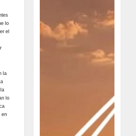
ntes
ue lo
er el
r
n la
na
la
an lo
ica
o en