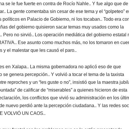
a se le fue fuerte en contra de Rocío Nahle.. Y fue algo que de
.. La gente comentaba sin cesar de ese tema y el “golpeteo” e
políticos en Palacio de Gobierno, ni los tocaban.. Todo era con
rañas del gobierno quisieron sacar temas muy usados como la
. Pero no sirvió.. Los operación mediática del gobierno estatal 
A.. Ese asunto como muchos más, no los tomaron en cuen
 y el malestar que les causó el paro..
nes en Xalapa.. La misma gobernadora no aplicó eso de que
enera percepción.. Y volvió a tocar el tema de la taxista
 reproches y un “les guste o no”, insistió que la maestra jubi
puntada” de calificar de “miserables” a quienes hicieron de esta
laración, los conflictos que vivió su administración en los últi
e nuevo perdió ante la percepción ciudadana.. Y las redes soc
.. SE VOLVIÓ UN CAOS..