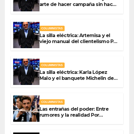
arte de hacer campaña sin hacer
campaña Por Antonio Ladrón de
Guevara
COLUMNISTAS
La silla eléctrica: Artemisa y el
viejo manual del clientelismo Por
Antonio Ladrón de Guevara
COLUMNISTAS
La silla eléctrica: Karla López
Malo y el banquete Michelin del
gasto público Por Antonio
Ladrón de Guevara
COLUMNISTAS
Las entrañas del poder: Entre
rumores y la realidad Por
Olegario Roldan