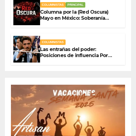
COLUMNISTAS
PRINCIPAL
Columna por la (Red Oscura)
Mayo en México: Soberanía
Como Escudo y la Democracia
en Jaque
COLUMNISTAS
Las entrañas del poder:
Posiciones de influencia Por
Olegario Roldan