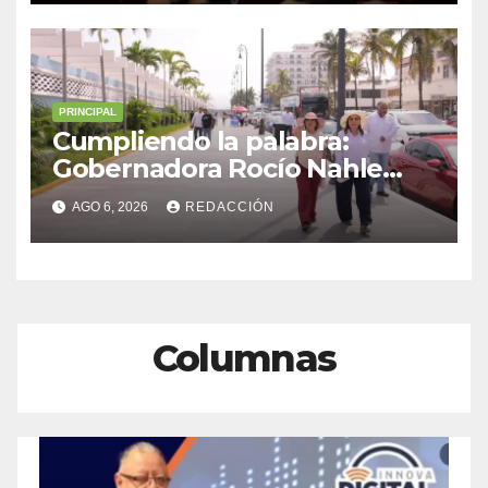
municipio
PRINCIPAL
Cumpliendo la palabra:
Gobernadora Rocío Nahle
impulsa la gran rehabilitación
AGO 6, 2026
REDACCIÓN
del Centro Histórico de
Veracruz
Columnas