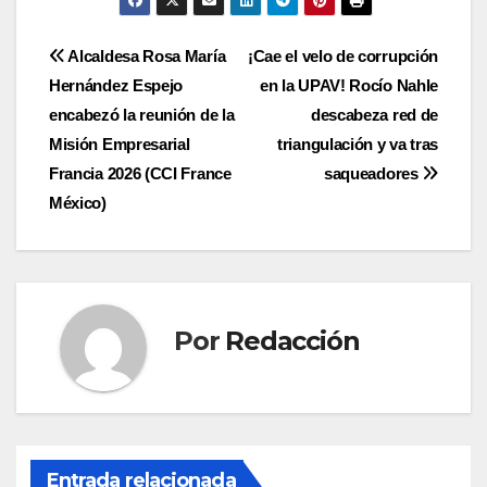
Navegación
Alcaldesa Rosa María
¡Cae el velo de corrupción
Hernández Espejo
en la UPAV! Rocío Nahle
de
encabezó la reunión de la
descabeza red de
entradas
Misión Empresarial
triangulación y va tras
Francia 2026 (CCI France
saqueadores
México)
Por
Redacción
Entrada relacionada