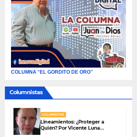
COLUMNA “EL GORDITO DE ORO”
Columnistas
COLUMNISTAS
Lineamientos: ¿Proteger a
Quién? Por Vicente Luna
Hernández