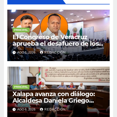
PRINCIPAL
El Congreso de Veracruz
aprueba el desafuero de los
alcaldes de Ixhuatlán del
AGO 6, 2026
REDACCIÓN
Sureste y Úrsulo Galván para
que enfrenten a la justicia
PRINCIPAL
Xalapa avanza con diálogo:
Alcaldesa Daniela Griego
Ceballos impulsa obras y
AGO 6, 2026
REDACCIÓN
servicios para colonias del