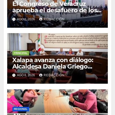
El Congreso de Veracruz
aprueba el desafuero de los
alcaldes de Ixhuatlán del
AGO 6, 2026
REDACCIÓN
Sureste y Úrsulo Galván para
que enfrenten a la justicia
PRINCIPAL
Xalapa avanza con diálogo:
Alcaldesa Daniela Griego
Ceballos impulsa obras y
AGO 6, 2026
REDACCIÓN
servicios para colonias del
municipio
REGIONAL