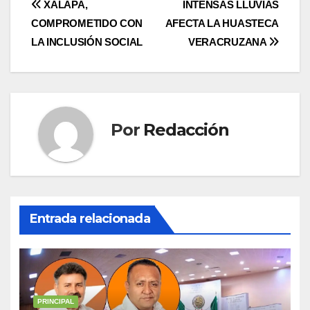
Navegación
XALAPA,
INTENSAS LLUVIAS
COMPROMETIDO CON
AFECTA LA HUASTECA
de
LA INCLUSIÓN SOCIAL
VERACRUZANA
entradas
Por
Redacción
Entrada relacionada
PRINCIPAL