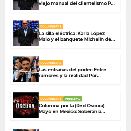
viejo manual del clientelismo Por
Antonio Ladrón de Guevara
COLUMNISTAS
La silla eléctrica: Karla López
Malo y el banquete Michelin del
gasto público Por Antonio
Ladrón de Guevara
COLUMNISTAS
Las entrañas del poder: Entre
rumores y la realidad Por
Olegario Roldan
COLUMNISTAS
PRINCIPAL
Columna por la (Red Oscura)
Mayo en México: Soberanía
Como Escudo y la Democracia
en Jaque