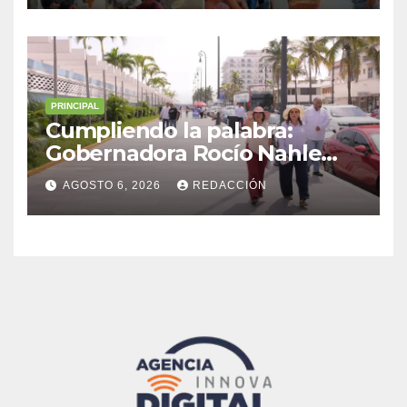
Malacatepec
PRINCIPAL
Cumpliendo la palabra:
Gobernadora Rocío Nahle
impulsa la gran rehabilitación
AGOSTO 6, 2026
REDACCIÓN
del Centro Histórico de
Veracruz