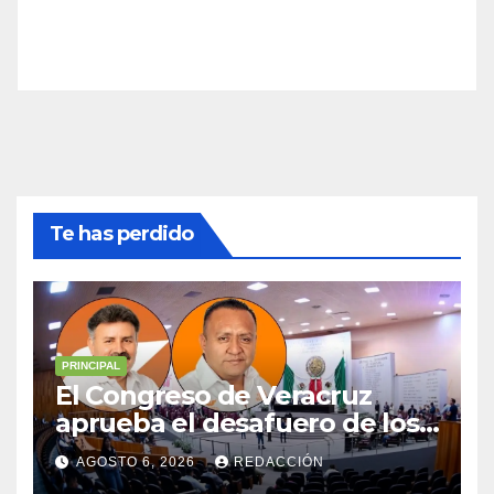
Te has perdido
PRINCIPAL
El Congreso de Veracruz
aprueba el desafuero de los
alcaldes de Ixhuatlán del
AGOSTO 6, 2026
REDACCIÓN
Sureste y Úrsulo Galván para