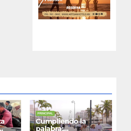
PRINCIPAL
za
Cumpliendo la
palabra: