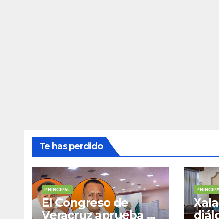
Te has perdido
PRINCIPAL
PRINCIP
El Congreso de
Xala
Veracruz aprueba el
diál