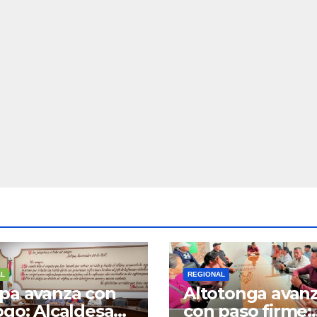
AL
REGIONAL
pa avanza con
Altotonga avan
ogo: Alcaldesa
con paso firme: