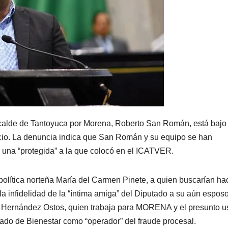
alcalde de Tantoyuca por Morena, Roberto San Román, está bajo 
orcio. La denuncia indica que San Román y su equipo se han
de una “protegida” a la que colocó en el ICATVER.
da política norteña María del Carmen Pinete, a quien buscarían ha
a infidelidad de la “íntima amiga” del Diputado a su aún espos
r Hernández Ostos, quien trabaja para MORENA y el presunto u
ado de Bienestar como “operador” del fraude procesal.