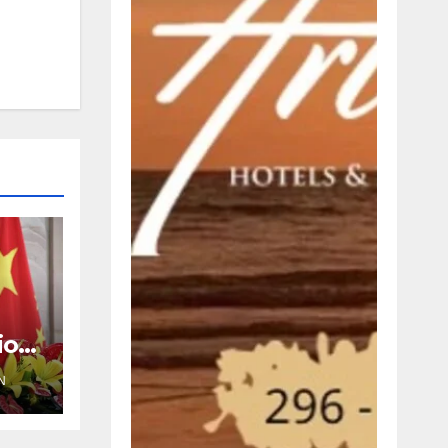
iosa
N
-