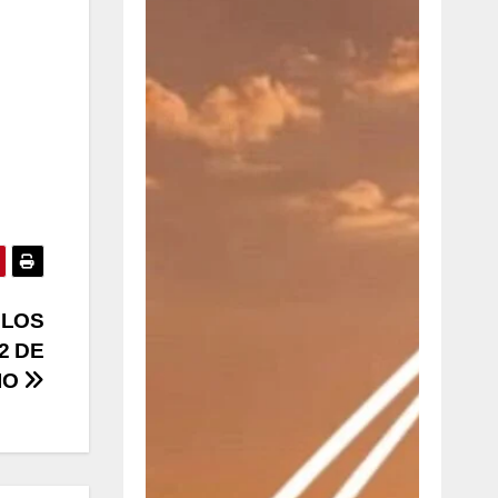
 LOS
2 DE
IO