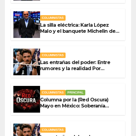
COLUMNISTAS
La silla eléctrica: Karla López
Malo y el banquete Michelin del
gasto público Por Antonio
Ladrón de Guevara
COLUMNISTAS
Las entrañas del poder: Entre
rumores y la realidad Por
Olegario Roldan
COLUMNISTAS
PRINCIPAL
Columna por la (Red Oscura)
Mayo en México: Soberanía
Como Escudo y la Democracia
en Jaque
COLUMNISTAS