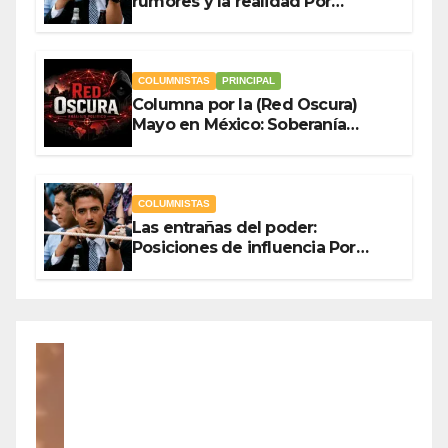
rumores y la realidad Por
Olegario Roldan
COLUMNISTAS
PRINCIPAL
Columna por la (Red Oscura)
Mayo en México: Soberanía
Como Escudo y la Democracia
en Jaque
COLUMNISTAS
Las entrañas del poder:
Posiciones de influencia Por
Olegario Roldan