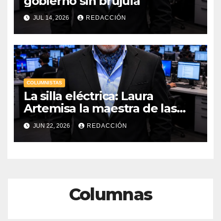
gobierno sin brújula
JUL 14, 2026
REDACCIÓN
COLUMNISTAS
La silla eléctrica: Laura
Artemisa la maestra de las
Precampañas Por Antonio
JUN 22, 2026
REDACCIÓN
Ladrón de Guevara
Columnas