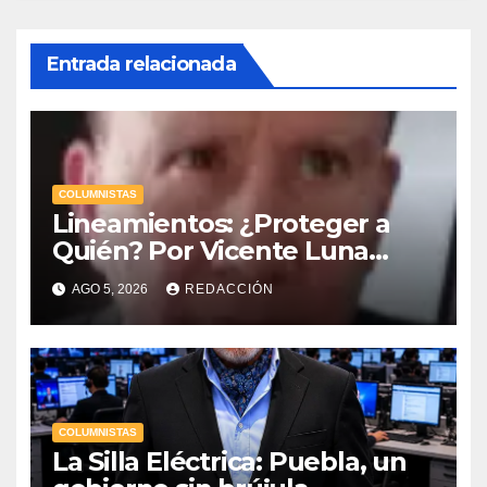
Entrada relacionada
COLUMNISTAS
Lineamientos: ¿Proteger a
Quién? Por Vicente Luna
Hernández
AGO 5, 2026
REDACCIÓN
COLUMNISTAS
La Silla Eléctrica: Puebla, un