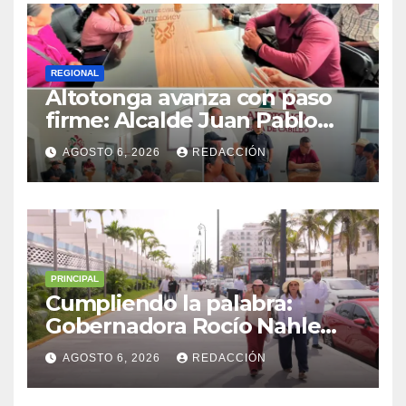
REGIONAL
Altotonga avanza con paso
firme: Alcalde Juan Pablo
Becerra encabeza mesa de
AGOSTO 6, 2026
REDACCIÓN
diálogo con habitantes de
Malacatepec
PRINCIPAL
Cumpliendo la palabra:
Gobernadora Rocío Nahle
impulsa la gran rehabilitación
AGOSTO 6, 2026
REDACCIÓN
del Centro Histórico de
Veracruz