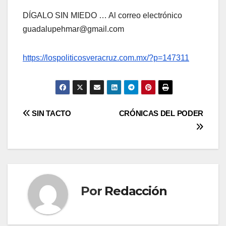
DÍGALO SIN MIEDO … Al correo electrónico
guadalupehmar@gmail.com
https://lospoliticosveracruz.com.mx/?p=147311
Navegación
SIN TACTO
CRÓNICAS DEL PODER
de
entradas
Por
Redacción