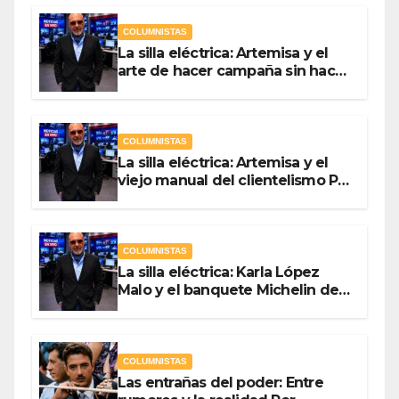
COLUMNISTAS
La silla eléctrica: Artemisa y el
arte de hacer campaña sin hacer
campaña Por Antonio Ladrón de
Guevara
COLUMNISTAS
La silla eléctrica: Artemisa y el
viejo manual del clientelismo Por
Antonio Ladrón de Guevara
COLUMNISTAS
La silla eléctrica: Karla López
Malo y el banquete Michelin del
gasto público Por Antonio
Ladrón de Guevara
COLUMNISTAS
Las entrañas del poder: Entre