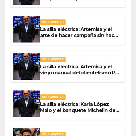
Ladrón de Guevara
COLUMNISTAS
La silla eléctrica: Artemisa y el
arte de hacer campaña sin hacer
campaña Por Antonio Ladrón de
Guevara
COLUMNISTAS
La silla eléctrica: Artemisa y el
viejo manual del clientelismo Por
Antonio Ladrón de Guevara
COLUMNISTAS
La silla eléctrica: Karla López
Malo y el banquete Michelin del
gasto público Por Antonio
Ladrón de Guevara
COLUMNISTAS