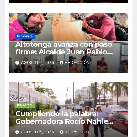
municipio
REGIONAL
Altotonga avanza con paso
firme: Alcalde Juan Pablo
Becerra encabeza mesa de
AGOSTO 6, 2026
REDACCIÓN
diálogo con habitantes de
Malacatepec
PRINCIPAL
Cumpliendo la palabra:
Gobernadora Rocío Nahle
impulsa la gran rehabilitación
AGOSTO 6, 2026
REDACCIÓN
del Centro Histórico de