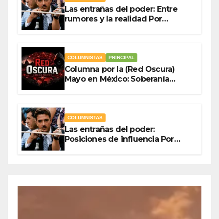
Las entrañas del poder: Entre
rumores y la realidad Por
Olegario Roldan
COLUMNISTAS
PRINCIPAL
Columna por la (Red Oscura)
Mayo en México: Soberanía
Como Escudo y la Democracia
en Jaque
COLUMNISTAS
Las entrañas del poder:
Posiciones de influencia Por
Olegario Roldan