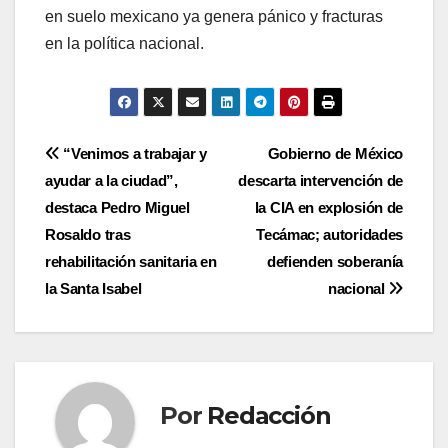
en suelo mexicano ya genera pánico y fracturas
en la política nacional.
Navegación
“Venimos a trabajar y
Gobierno de México
ayudar a la ciudad”,
descarta intervención de
de
destaca Pedro Miguel
la CIA en explosión de
entradas
Rosaldo tras
Tecámac; autoridades
rehabilitación sanitaria en
defienden soberanía
la Santa Isabel
nacional
Por
Redacción