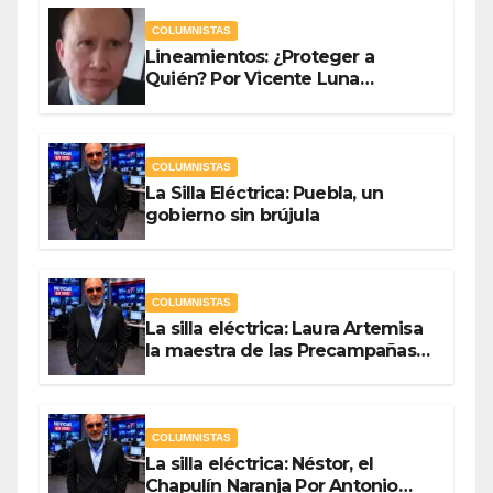
COLUMNISTAS
Lineamientos: ¿Proteger a
Quién? Por Vicente Luna
Hernández
COLUMNISTAS
La Silla Eléctrica: Puebla, un
gobierno sin brújula
COLUMNISTAS
La silla eléctrica: Laura Artemisa
la maestra de las Precampañas
Por Antonio Ladrón de Guevara
COLUMNISTAS
La silla eléctrica: Néstor, el
Chapulín Naranja Por Antonio