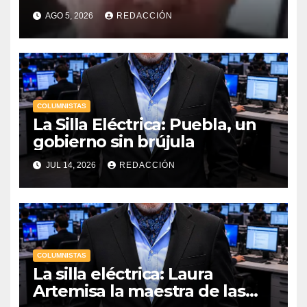
Hernández
AGO 5, 2026
REDACCIÓN
COLUMNISTAS
La Silla Eléctrica: Puebla, un
gobierno sin brújula
JUL 14, 2026
REDACCIÓN
COLUMNISTAS
La silla eléctrica: Laura
Artemisa la maestra de las