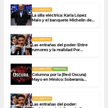
COLUMNISTAS
La silla eléctrica: Karla López
Malo y el banquete Michelin del
gasto público Por Antonio
Ladrón de Guevara
COLUMNISTAS
Las entrañas del poder: Entre
rumores y la realidad Por
Olegario Roldan
COLUMNISTAS
PRINCIPAL
Columna por la (Red Oscura)
Mayo en México: Soberanía
Como Escudo y la Democracia
en Jaque
COLUMNISTAS
Las entrañas del poder: