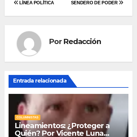
Navegación
LÍNEA POLÍTICA
SENDERO DE PODER
de
entradas
Por
Redacción
Entrada relacionada
COLUMNISTAS
Lineamientos: ¿Proteger a
Quién? Por Vicente Luna