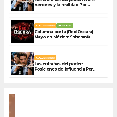
rumores y la realidad Por
Olegario Roldan
COLUMNISTAS
PRINCIPAL
Columna por la (Red Oscura)
Mayo en México: Soberanía
Como Escudo y la Democracia
en Jaque
COLUMNISTAS
Las entrañas del poder:
Posiciones de influencia Por
Olegario Roldan