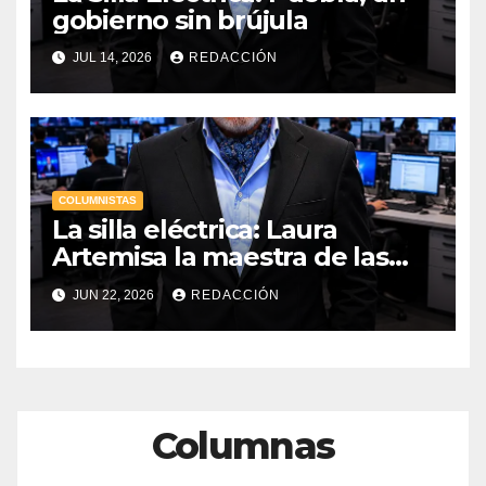
gobierno sin brújula
JUL 14, 2026
REDACCIÓN
COLUMNISTAS
La silla eléctrica: Laura
Artemisa la maestra de las
Precampañas Por Antonio
JUN 22, 2026
REDACCIÓN
Ladrón de Guevara
Columnas