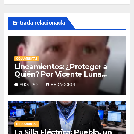
Entrada relacionada
COLUMNISTAS
Lineamientos: ¿Proteger a
Quién? Por Vicente Luna
Hernández
AGO 5, 2026
REDACCIÓN
COLUMNISTAS
La Silla Eléctrica: Puebla, un