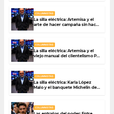
COLUMNISTAS
La silla eléctrica: Artemisa y el
arte de hacer campaña sin hacer
campaña Por Antonio Ladrón de
Guevara
COLUMNISTAS
La silla eléctrica: Artemisa y el
viejo manual del clientelismo Por
Antonio Ladrón de Guevara
COLUMNISTAS
La silla eléctrica: Karla López
Malo y el banquete Michelin del
gasto público Por Antonio
Ladrón de Guevara
COLUMNISTAS
Las entrañas del poder: Entre