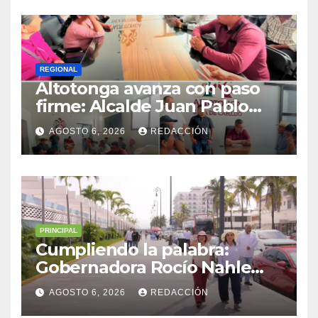
REGIONAL
Altotonga avanza con paso
firme: Alcalde Juan Pablo
Becerra encabeza mesa de
AGOSTO 6, 2026
REDACCIÓN
diálogo con habitantes de
Malacatepec
PRINCIPAL
Cumpliendo la palabra:
Gobernadora Rocío Nahle
impulsa la gran rehabilitación
AGOSTO 6, 2026
REDACCIÓN
del Centro Histórico de