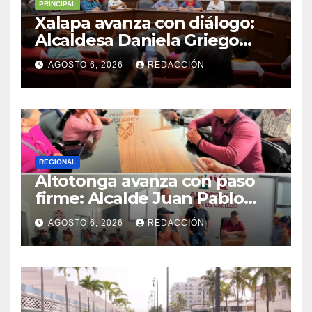
PRINCIPAL
Xalapa avanza con diálogo:
Alcaldesa Daniela Griego
Ceballos impulsa obras y
AGOSTO 6, 2026
REDACCIÓN
servicios para colonias del
municipio
REGIONAL
Altotonga avanza con paso
firme: Alcalde Juan Pablo
Becerra encabeza mesa de
AGOSTO 6, 2026
REDACCIÓN
diálogo con habitantes de
Malacatepec