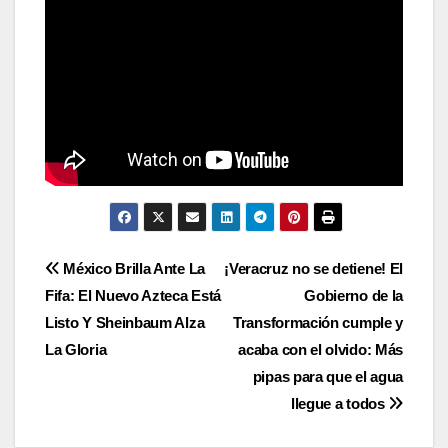
Navegación
México Brilla Ante La
¡Veracruz no se detiene! El
Fifa: El Nuevo Azteca Está
Gobierno de la
de
Listo Y Sheinbaum Alza
Transformación cumple y
entradas
La Gloria
acaba con el olvido: Más
pipas para que el agua
llegue a todos