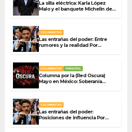
La silla eléctrica: Karla López
Malo y el banquete Michelin del
gasto público Por Antonio
Ladrón de Guevara
COLUMNISTAS
Las entrañas del poder: Entre
rumores y la realidad Por
Olegario Roldan
COLUMNISTAS
PRINCIPAL
Columna por la (Red Oscura)
Mayo en México: Soberanía
Como Escudo y la Democracia
en Jaque
COLUMNISTAS
Las entrañas del poder:
Posiciones de influencia Por
Olegario Roldan