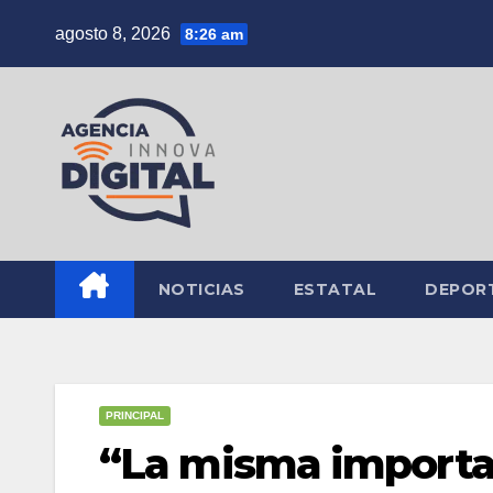
Saltar
agosto 8, 2026
8:26 am
al
contenido
NOTICIAS
ESTATAL
DEPOR
PRINCIPAL
“La misma importan