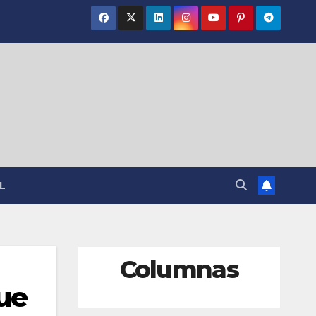
L
Columnas
que