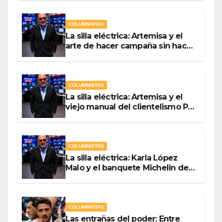
COLUMNISTAS
La silla eléctrica: Artemisa y el
arte de hacer campaña sin hacer
campaña Por Antonio Ladrón de
Guevara
COLUMNISTAS
La silla eléctrica: Artemisa y el
viejo manual del clientelismo Por
Antonio Ladrón de Guevara
COLUMNISTAS
La silla eléctrica: Karla López
Malo y el banquete Michelin del
gasto público Por Antonio
Ladrón de Guevara
COLUMNISTAS
Las entrañas del poder: Entre