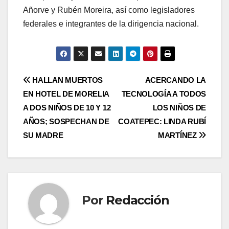
Añorve y Rubén Moreira, así como legisladores
federales e integrantes de la dirigencia nacional.
Navegación
HALLAN MUERTOS
ACERCANDO LA
EN HOTEL DE MORELIA
TECNOLOGÍA A TODOS
de
A DOS NIÑOS DE 10 Y 12
LOS NIÑOS DE
entradas
AÑOS; SOSPECHAN DE
COATEPEC: LINDA RUBÍ
SU MADRE
MARTÍNEZ
Por
Redacción