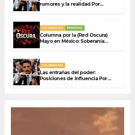
rumores y la realidad Por
Olegario Roldan
COLUMNISTAS
PRINCIPAL
Columna por la (Red Oscura)
Mayo en México: Soberanía
Como Escudo y la Democracia
en Jaque
COLUMNISTAS
Las entrañas del poder:
Posiciones de influencia Por
Olegario Roldan