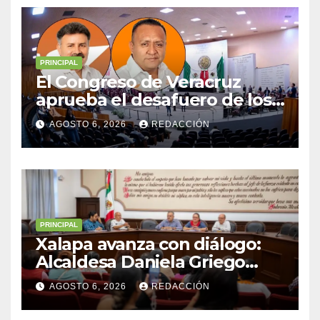
PRINCIPAL
El Congreso de Veracruz
aprueba el desafuero de los
alcaldes de Ixhuatlán del
AGOSTO 6, 2026
REDACCIÓN
Sureste y Úrsulo Galván para
que enfrenten a la justicia
PRINCIPAL
Xalapa avanza con diálogo:
Alcaldesa Daniela Griego
Ceballos impulsa obras y
AGOSTO 6, 2026
REDACCIÓN
servicios para colonias del
municipio