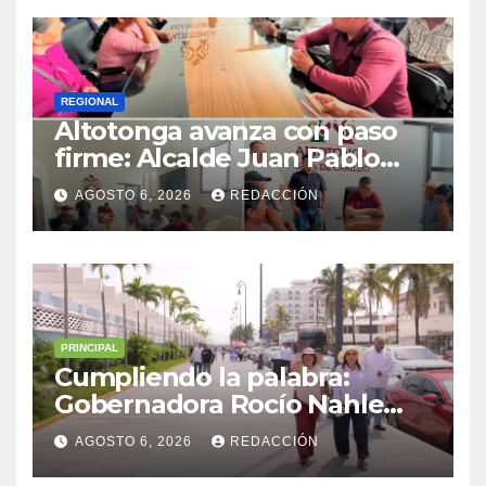
REGIONAL
Altotonga avanza con paso
firme: Alcalde Juan Pablo
Becerra encabeza mesa de
AGOSTO 6, 2026
REDACCIÓN
diálogo con habitantes de
Malacatepec
PRINCIPAL
Cumpliendo la palabra:
Gobernadora Rocío Nahle
impulsa la gran rehabilitación
AGOSTO 6, 2026
REDACCIÓN
del Centro Histórico de
Veracruz