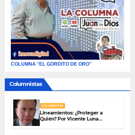
COLUMNA “EL GORDITO DE ORO”
Columnistas
COLUMNISTAS
Lineamientos: ¿Proteger a
Quién? Por Vicente Luna
Hernández