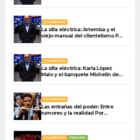
campaña Por Antonio Ladrón de
Guevara
COLUMNISTAS
La silla eléctrica: Artemisa y el
viejo manual del clientelismo Por
Antonio Ladrón de Guevara
COLUMNISTAS
La silla eléctrica: Karla López
Malo y el banquete Michelin del
gasto público Por Antonio
Ladrón de Guevara
COLUMNISTAS
Las entrañas del poder: Entre
rumores y la realidad Por
Olegario Roldan
COLUMNISTAS
PRINCIPAL