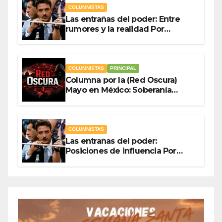
COLUMNISTAS
Las entrañas del poder: Entre
rumores y la realidad Por
Olegario Roldan
COLUMNISTAS
PRINCIPAL
Columna por la (Red Oscura)
Mayo en México: Soberanía
Como Escudo y la Democracia
en Jaque
COLUMNISTAS
Las entrañas del poder:
Posiciones de influencia Por
Olegario Roldan