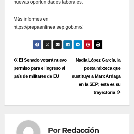
nuevas oportunidades laborales.
Más informes en:
https://prepaenlinea.sep.gob.mx/.
Navegación
El Senado votará nuevo
Nadia López García, la
permiso para el ingreso al
poeta mixteca que
de
país de militares de EU
sustituye a Marx Arriaga
entradas
en la SEP; esta es su
trayectoria
Por
Redacción