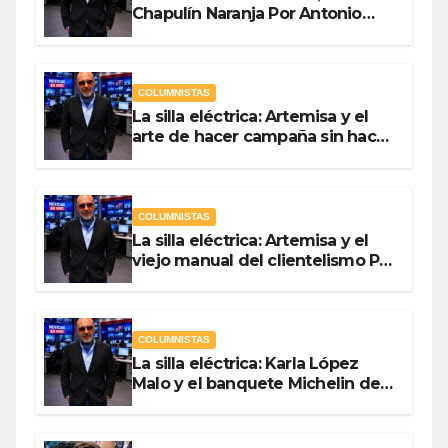
Chapulín Naranja Por Antonio
Ladrón de Guevara
COLUMNISTAS
La silla eléctrica: Artemisa y el
arte de hacer campaña sin hacer
campaña Por Antonio Ladrón de
Guevara
COLUMNISTAS
La silla eléctrica: Artemisa y el
viejo manual del clientelismo Por
Antonio Ladrón de Guevara
COLUMNISTAS
La silla eléctrica: Karla López
Malo y el banquete Michelin del
gasto público Por Antonio
Ladrón de Guevara