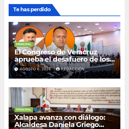
Te has perdido
PRINCIPAL
El Congreso de Veracruz
aprueba el desafuero de los
alcaldes de Ixhuatlán del
AGOSTO 6, 2026
REDACCIÓN
Sureste y Úrsulo Galván para
que enfrenten a la justicia
PRINCIPAL
Xalapa avanza con diálogo:
Alcaldesa Daniela Griego