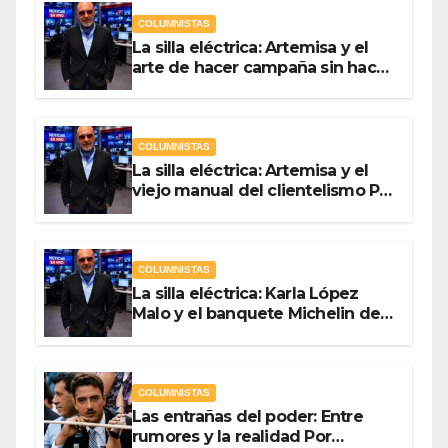
COLUMNISTAS
La silla eléctrica: Artemisa y el
arte de hacer campaña sin hacer
campaña Por Antonio Ladrón de
Guevara
COLUMNISTAS
La silla eléctrica: Artemisa y el
viejo manual del clientelismo Por
Antonio Ladrón de Guevara
COLUMNISTAS
La silla eléctrica: Karla López
Malo y el banquete Michelin del
gasto público Por Antonio
Ladrón de Guevara
COLUMNISTAS
Las entrañas del poder: Entre
rumores y la realidad Por