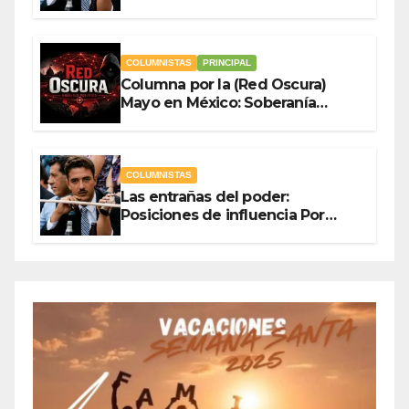
Olegario Roldan
COLUMNISTAS
PRINCIPAL
Columna por la (Red Oscura)
Mayo en México: Soberanía
Como Escudo y la Democracia
en Jaque
COLUMNISTAS
Las entrañas del poder:
Posiciones de influencia Por
Olegario Roldan