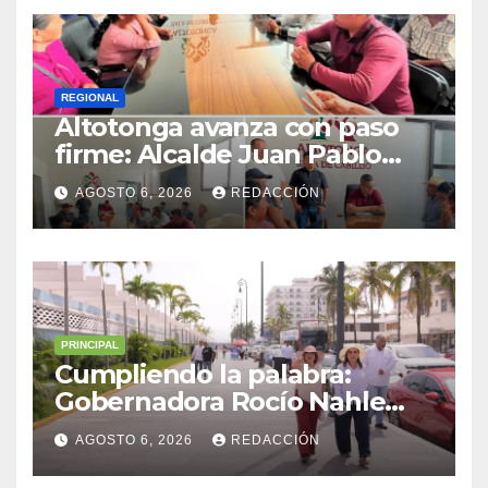
REGIONAL
Altotonga avanza con paso
firme: Alcalde Juan Pablo
Becerra encabeza mesa de
AGOSTO 6, 2026
REDACCIÓN
diálogo con habitantes de
Malacatepec
PRINCIPAL
Cumpliendo la palabra:
Gobernadora Rocío Nahle
impulsa la gran rehabilitación
AGOSTO 6, 2026
REDACCIÓN
del Centro Histórico de
Veracruz