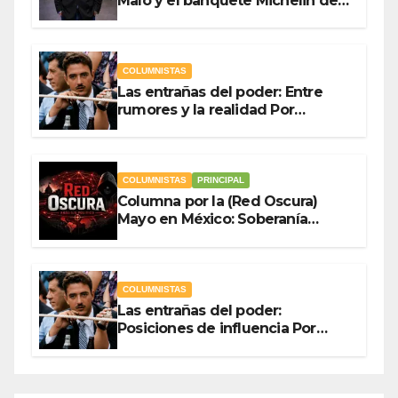
Malo y el banquete Michelin del
gasto público Por Antonio
Ladrón de Guevara
COLUMNISTAS
Las entrañas del poder: Entre
rumores y la realidad Por
Olegario Roldan
COLUMNISTAS
PRINCIPAL
Columna por la (Red Oscura)
Mayo en México: Soberanía
Como Escudo y la Democracia
en Jaque
COLUMNISTAS
Las entrañas del poder:
Posiciones de influencia Por
Olegario Roldan