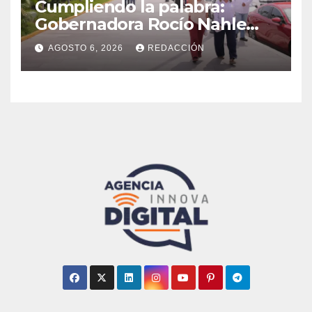
Cumpliendo la palabra:
Gobernadora Rocío Nahle
impulsa la gran rehabilitación
AGOSTO 6, 2026
REDACCIÓN
del Centro Histórico de
Veracruz