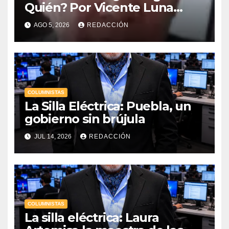
Quién? Por Vicente Luna
Hernández
AGO 5, 2026
REDACCIÓN
COLUMNISTAS
La Silla Eléctrica: Puebla, un
gobierno sin brújula
JUL 14, 2026
REDACCIÓN
COLUMNISTAS
La silla eléctrica: Laura