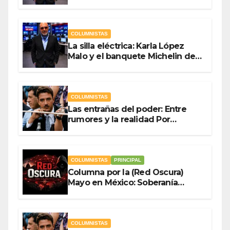
Antonio Ladrón de Guevara
COLUMNISTAS
La silla eléctrica: Karla López
Malo y el banquete Michelin del
gasto público Por Antonio
Ladrón de Guevara
COLUMNISTAS
Las entrañas del poder: Entre
rumores y la realidad Por
Olegario Roldan
COLUMNISTAS
PRINCIPAL
Columna por la (Red Oscura)
Mayo en México: Soberanía
Como Escudo y la Democracia
en Jaque
COLUMNISTAS