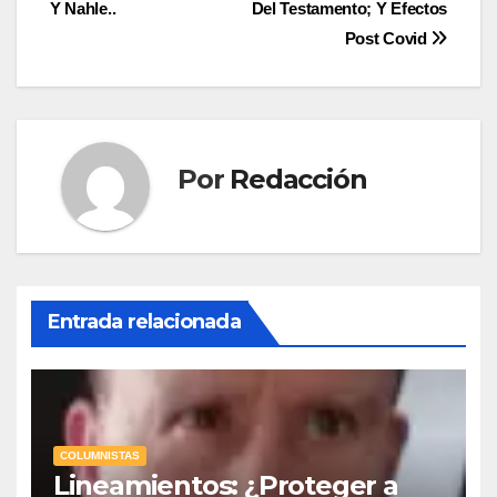
de
Y Nahle..
Del Testamento; Y Efectos
entradas
Post Covid
Por
Redacción
Entrada relacionada
COLUMNISTAS
Lineamientos: ¿Proteger a