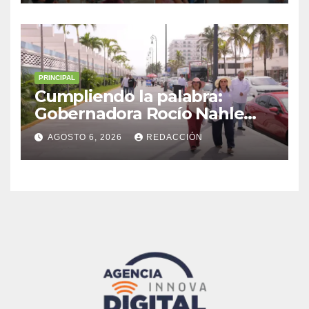
Malacatepec
PRINCIPAL
Cumpliendo la palabra:
Gobernadora Rocío Nahle
impulsa la gran rehabilitación
AGOSTO 6, 2026
REDACCIÓN
del Centro Histórico de
Veracruz