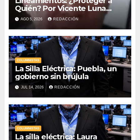
Lineamientos: ¿Proteger a
Quién? Por Vicente Luna
Hernández
AGO 5, 2026
REDACCIÓN
COLUMNISTAS
La Silla Eléctrica: Puebla, un
gobierno sin brújula
JUL 14, 2026
REDACCIÓN
COLUMNISTAS
La silla eléctrica: Laura