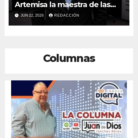
Artemisa la maestra de las
Precampañas Por Antonio
JUN 22, 2026
REDACCIÓN
Ladrón de Guevara
Columnas