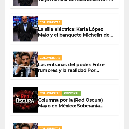
Antonio Ladrón de Guevara
COLUMNISTAS
La silla eléctrica: Karla López
Malo y el banquete Michelin del
gasto público Por Antonio
Ladrón de Guevara
COLUMNISTAS
Las entrañas del poder: Entre
rumores y la realidad Por
Olegario Roldan
COLUMNISTAS
PRINCIPAL
Columna por la (Red Oscura)
Mayo en México: Soberanía
Como Escudo y la Democracia
en Jaque
COLUMNISTAS