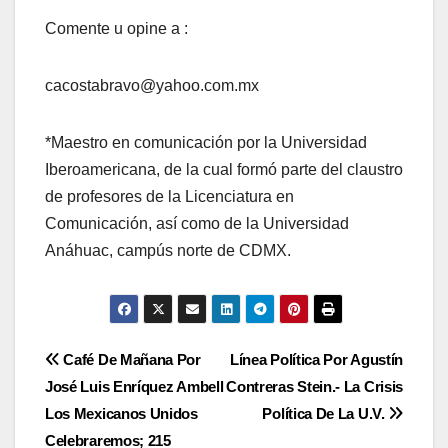
Comente u opine a :
cacostabravo@yahoo.com.mx
*Maestro en comunicación por la Universidad
Iberoamericana, de la cual formó parte del claustro
de profesores de la Licenciatura en
Comunicación, así como de la Universidad
Anáhuac, campús norte de CDMX.
Navegación
Café De Mañana Por
Línea Política Por Agustín
José Luis Enríquez Ambell
Contreras Stein.- La Crisis
de
Los Mexicanos Unidos
Política De La U.V.
entradas
Celebraremos; 215