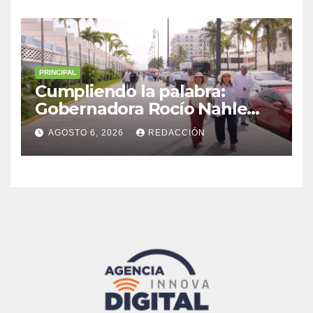
Malacatepec
PRINCIPAL
Cumpliendo la palabra:
Gobernadora Rocío Nahle
impulsa la gran rehabilitación
AGOSTO 6, 2026
REDACCIÓN
del Centro Histórico de
Veracruz