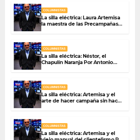
COLUMNISTAS
La silla eléctrica: Laura Artemisa
la maestra de las Precampañas
Por Antonio Ladrón de Guevara
COLUMNISTAS
La silla eléctrica: Néstor, el
Chapulín Naranja Por Antonio
Ladrón de Guevara
COLUMNISTAS
La silla eléctrica: Artemisa y el
arte de hacer campaña sin hacer
campaña Por Antonio Ladrón de
Guevara
COLUMNISTAS
La silla eléctrica: Artemisa y el
viejo manual del clientelismo Por