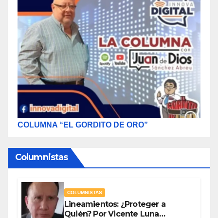
COLUMNA “EL GORDITO DE ORO”
Columnistas
COLUMNISTAS
Lineamientos: ¿Proteger a
Quién? Por Vicente Luna