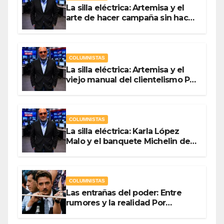
La silla eléctrica: Artemisa y el
arte de hacer campaña sin hacer
campaña Por Antonio Ladrón de
Guevara
COLUMNISTAS
La silla eléctrica: Artemisa y el
viejo manual del clientelismo Por
Antonio Ladrón de Guevara
COLUMNISTAS
La silla eléctrica: Karla López
Malo y el banquete Michelin del
gasto público Por Antonio
Ladrón de Guevara
COLUMNISTAS
Las entrañas del poder: Entre
rumores y la realidad Por
Olegario Roldan