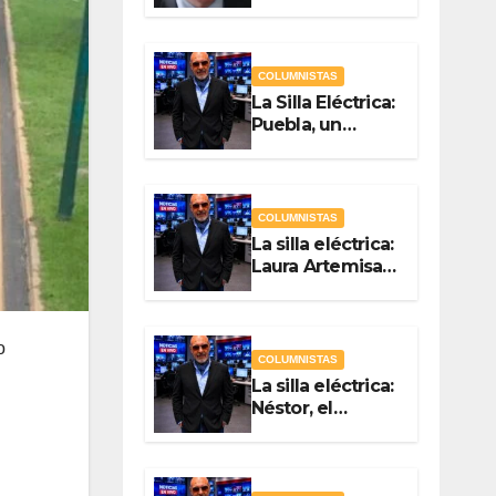
Quién? Por
Vicente Luna
Hernández
COLUMNISTAS
La Silla Eléctrica:
Puebla, un
gobierno sin
brújula
COLUMNISTAS
La silla eléctrica:
Laura Artemisa
la maestra de las
Precampañas
Por Antonio
o
Ladrón de
COLUMNISTAS
Guevara
La silla eléctrica:
Néstor, el
Chapulín Naranja
Por Antonio
Ladrón de