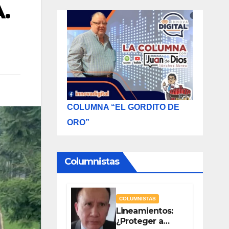
.
COLUMNA “EL GORDITO DE
ORO”
Columnistas
COLUMNISTAS
Lineamientos:
¿Proteger a