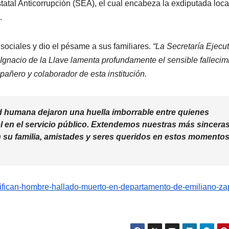
atal Anticorrupción (SEA), el cual encabeza la exdiputada loca
i.
ociales y dio el pésame a sus familiares.
“La Secretaría Ejecut
 Ignacio de la Llave lamenta profundamente el sensible fallecim
añero y colaborador de esta institución.
ad humana dejaron una huella imborrable entre quienes
 él en el servicio público. Extendemos nuestras más sincera
 su familia, amistades y seres queridos en estos momento
dentifican-hombre-hallado-muerto-en-departamento-de-emiliano-za