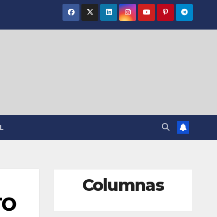
L
Columnas
TO